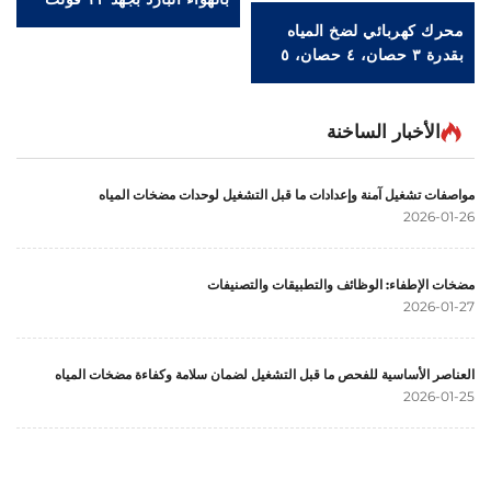
أو ٢٤ فولت مع بدء التشغيل
محرك كهربائي لضخ المياه
الكهربائي، لمحركات ديزل
بقدرة ٣ حصان، ٤ حصان، ٥
ذات ٢ / ٣ / ٤ أسطوانات،
حصان، ٧٫٥ حصان، ١٠
وسعة خزان وقود ٤٠٠ لتر،
حصان، ١٥ حصان، ٢٥ حصان،
ومضخة مياه لمحرك ديزل
٣٠ حصان، ٤٠ حصان، ٥٠
الأخبار الساخنة
تُستخدَم في تعدين الذهب.
حصان، ٦٠ حصان، ٧٥ حصان،
١٠٠ حصان، مضخة طرد
مواصفات تشغيل آمنة وإعدادات ما قبل التشغيل لوحدات مضخات المياه
مركزي ذات تركيب مدمج
2026-01-26
مضخات الإطفاء: الوظائف والتطبيقات والتصنيفات
2026-01-27
العناصر الأساسية للفحص ما قبل التشغيل لضمان سلامة وكفاءة مضخات المياه
2026-01-25