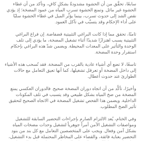
سابعًا، تحقَّق من أن الحشوة مشدودةٌ بشكلٍ كافٍ، وتأكد من أن غطاء
الحشوة غير مائل. وتمنع الحشوة تسرب المياه من عمود المضخة؛ إذ يؤدي
نقص الشد إلى حدوث تسرب، بينما يؤثِّر الميل في غطاء الحشوة سلبًا
على أداء الإحكام وقد يتسبَّب في تآكل العمود.
ثامنًا، تحقق مما إذا كانت البراغي التثبيتية فضفاضة. إن فراغ البراغي
التثبيتية يسبب اهتزازًا شديدًا أثناء تشغيل المضخة، ما يؤدي إلى تلف
الوحدة والتأثير على المعدات المحيطة. ويضمن شدّ هذه البراغي بإحكام
استقرار وحدة المضخة.
تاسعًا، لا تضع أي أشياء عادية بالقرب من المضخة. فقد تُسحب هذه الأشياء
إلى داخل المضخة أو تعرقل تشغيلها، كما أنها تعيق التعامل مع حالات
الطوارئ عند حدوث أعطال.
وأخيرًا، تأكَّد من أن اتجاه دوران المضخة صحيح. فالدوران العكسي يمنع
المضخة من ضخ المياه بشكل طبيعي وقد يتسبب في تلف المكونات
الداخلية. ويضمن هذا الفحص تشغيل المضخة في الاتجاه الصحيح لتحقيق
تأثير الضخ المطلوب.
وفي الختام، يُعد الالتزام الصارم بإجراءات التحضير السابقة للتشغيل
ومواصفات التشغيل الآمن أمراً جوهرياً لتشغيل وحدات مضخات المياه
بشكل آمن وفعال. ويجب على المتخصصين التعامل مع كل بند من بنود
التحضير بعناية فائقة، والقضاء على المخاطر المحتملة قبل بدء التشغيل،