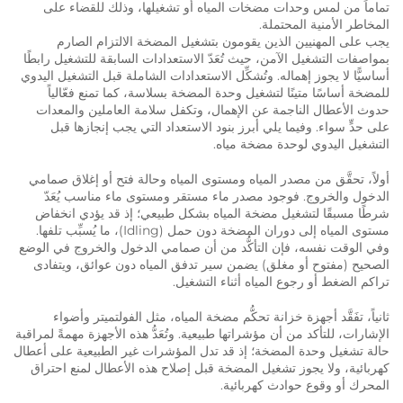
تماماً من لمس وحدات مضخات المياه أو تشغيلها، وذلك للقضاء على
المخاطر الأمنية المحتملة.
يجب على المهنيين الذين يقومون بتشغيل المضخة الالتزام الصارم
بمواصفات التشغيل الآمن، حيث تُعَدّ الاستعدادات السابقة للتشغيل رابطًا
أساسيًّا لا يجوز إهماله. وتُشكِّل الاستعدادات الشاملة قبل التشغيل اليدوي
للمضخة أساسًا متينًا لتشغيل وحدة المضخة بسلاسة، كما تمنع فعّالياً
حدوث الأعطال الناجمة عن الإهمال، وتكفل سلامة العاملين والمعدات
على حدٍّ سواء. وفيما يلي أبرز بنود الاستعداد التي يجب إنجازها قبل
التشغيل اليدوي لوحدة مضخة مياه.
أولاً، تحقَّق من مصدر المياه ومستوى المياه وحالة فتح أو إغلاق صمامي
الدخول والخروج. فوجود مصدر ماء مستقر ومستوى ماء مناسب يُعَدّ
شرطًا مسبقًا لتشغيل مضخة المياه بشكل طبيعي؛ إذ قد يؤدي انخفاض
مستوى المياه إلى دوران المضخة دون حمل (Idling)، ما يُسبِّب تلفها.
وفي الوقت نفسه، فإن التأكُّد من أن صمامي الدخول والخروج في الوضع
الصحيح (مفتوح أو مغلق) يضمن سير تدفق المياه دون عوائق، ويتفادى
تراكم الضغط أو رجوع المياه أثناء التشغيل.
ثانياً، تفَقَّد أجهزة خزانة تحكُّم مضخة المياه، مثل الفولتميتر وأضواء
الإشارات، للتأكد من أن مؤشراتها طبيعية. وتُعَدُّ هذه الأجهزة مهمةً لمراقبة
حالة تشغيل وحدة المضخة؛ إذ قد تدل المؤشرات غير الطبيعية على أعطال
كهربائية، ولا يجوز تشغيل المضخة قبل إصلاح هذه الأعطال لمنع احتراق
المحرك أو وقوع حوادث كهربائية.