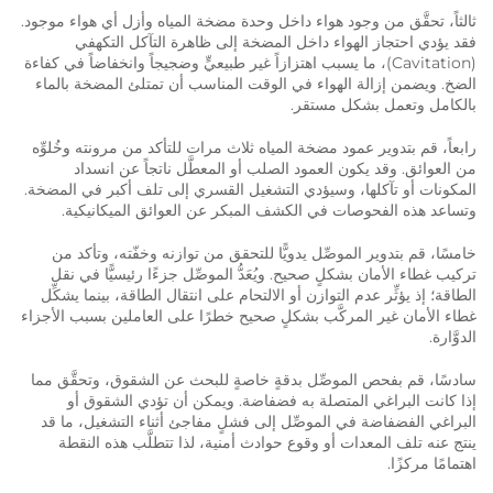
ثالثاً، تحقَّق من وجود هواء داخل وحدة مضخة المياه وأزل أي هواء موجود.
فقد يؤدي احتجاز الهواء داخل المضخة إلى ظاهرة التآكل التكهفي
(Cavitation)، ما يسبب اهتزازاً غير طبيعيٍّ وضجيجاً وانخفاضاً في كفاءة
الضخ. ويضمن إزالة الهواء في الوقت المناسب أن تمتلئ المضخة بالماء
بالكامل وتعمل بشكل مستقر.
رابعاً، قم بتدوير عمود مضخة المياه ثلاث مرات للتأكد من مرونته وخُلوِّه
من العوائق. وقد يكون العمود الصلب أو المعطَّل ناتجاً عن انسداد
المكونات أو تآكلها، وسيؤدي التشغيل القسري إلى تلف أكبر في المضخة.
وتساعد هذه الفحوصات في الكشف المبكر عن العوائق الميكانيكية.
خامسًا، قم بتدوير الموصِّل يدويًّا للتحقق من توازنه وخفّته، وتأكد من
تركيب غطاء الأمان بشكلٍ صحيح. ويُعَدُّ الموصِّل جزءًا رئيسيًّا في نقل
الطاقة؛ إذ يؤثِّر عدم التوازن أو الالتحام على انتقال الطاقة، بينما يشكِّل
غطاء الأمان غير المركَّب بشكلٍ صحيح خطرًا على العاملين بسبب الأجزاء
الدوَّارة.
سادسًا، قم بفحص الموصِّل بدقةٍ خاصةٍ للبحث عن الشقوق، وتحقَّق مما
إذا كانت البراغي المتصلة به فضفاضة. ويمكن أن تؤدي الشقوق أو
البراغي الفضفاضة في الموصِّل إلى فشلٍ مفاجئ أثناء التشغيل، ما قد
ينتج عنه تلف المعدات أو وقوع حوادث أمنية، لذا تتطلَّب هذه النقطة
اهتمامًا مركزًا.