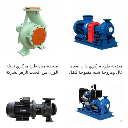
الصيدلانية.
تعمل بمحرك ديزل، وقادرة على
السحب الذاتي، وتُستخدم في
الزراعة والمناجم ومشاريع
الإنشاءات
مضخة طرد مركزي ذات ضغط
مضخة مياه طرد مركزي ثقيلة
عالٍ ومروحة شبه مفتوحة لنقل
الوزن من الحديد الزهر لشركة
شراب السكر (المولاس) ولب
باسون، مع توربين من الفولاذ
الورق، قابلة للتخصيص حسب
المقاوم للصدأ وختم غطاء
متطلبات الشركة المصنعة
الغرافيت، مناسبة للاستخدام
الأصلية (OEM)
الصناعي منخفض الضغط