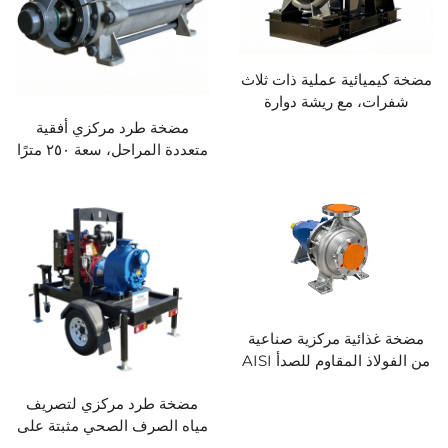
مضخة كيميائية عملية ذات ثلاث
شفرات، مع ريشة دوارة
مفتوحة/مغلقة غير عرضة
مضخة طرد مركزي أفقية
للانسداد، وتتعامل مع أكبر حجم
متعددة المراحل، سعة ٢٥٠ مترًا
من المواد الصلبة يصل إلى ١٠٠
مكعبًا/ساعة، ورأس ضخ ١٨٠
مم، وتُستخدم في قطاعات
مترًا، مضخة سطحية مزودة
السكر والتعدين ولب الخشب
بمحرك ثلاثي الأطوار لتزويد
والمشروبات وغيرها من
المياه الصناعية
الصناعات
مضخة غذائية مركزية صناعية
من الفولاذ المقاوم للصدأ AISI
316L معتمدة وفق معيار CE،
مضخة طرد مركزي لتصريف
وتُستخدم في قطاعات الألبان
مياه الصرف الصحي مثبتة على
والمشروبات والصناعات
مقطورة، بقوة ١–١٢٠ حصان،