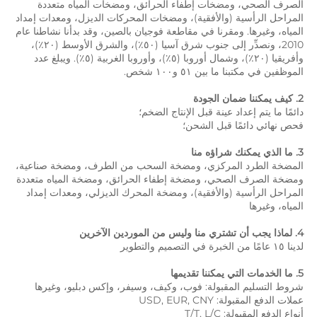
الصرف الصحي، ومضخات إطفاء الحرائق، ومضخات المياه متعددة 
المراحل الرأسية (والأفقية)، ومضخات المحركات الديزل، ومعدات إمداد 
المياه، وغيرها. ومقرنا في مقاطعة فوجيان بالصين، وقد بدأنا نشاطنا عام 
2010، ونصدِّر إلى جنوب شرق آسيا (٥٠٪)، والشرق الأوسط (٢٠٪)، 
وأفريقيا (٢٠٪)، وشمال أوروبا (٥٪)، وأوروبا الغربية (٥٪). ويبلغ عدد 
الموظفين في مكتبنا ما بين ٥١ و١٠٠ شخص. 
2. كيف يمكننا ضمان الجودة 
دائمًا ما يتم إعداد عينة قبل الإنتاج الضخم؛ 
فحص نهائي دائمًا قبل الشحن؛ 
3. ما الذي يمكنك شراؤه منا 
المضخة الطرد المركزي، ومضخة السحب من الطرف، ومضخة صناعية، 
ومضخة الصرف الصحي، ومضخة إطفاء الحرائق، ومضخة المياه متعددة 
المراحل الرأسية (والأفقية)، ومضخة المحرك الديزلي، ومعدات إمداد 
المياه، وغيرها 
4. لماذا يجب أن تشتري منا وليس من الموردين الآخرين 
لدينا ١٥ عامًا من الخبرة في التصميم والتطوير 
5. ما الخدمات التي يمكننا تقديمها 
شروط التسليم المقبولة: فوب، وكيف، وسيفر، وإكس دبليو، وغيرها 
عملات الدفع المقبولة: USD, EUR, CNY 
أنواع الدفع المقبولة: T/T, L/C 