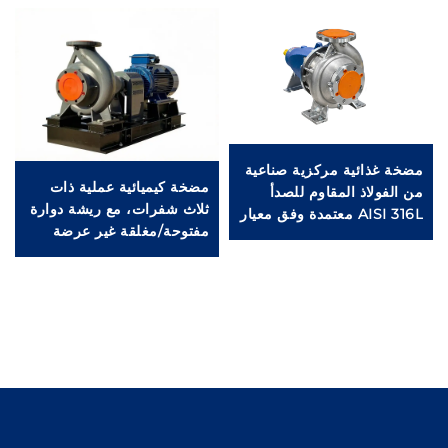
مضخة غذائية مركزية صناعية
مضخة كيميائية عملية ذات
من الفولاذ المقاوم للصدأ
ثلاث شفرات، مع ريشة دوارة
AISI 316L معتمدة وفق معيار
مفتوحة/مغلقة غير عرضة
CE، وتُستخدم في قطاعات
للانسداد، وتتعامل مع أكبر
الألبان والمشروبات
حجم من المواد الصلبة يصل
والصناعات الصيدلانية.
إلى ١٠٠ مم، وتُستخدم في
قطاعات السكر والتعدين ولب
الخشب والمشروبات وغيرها
من الصناعات