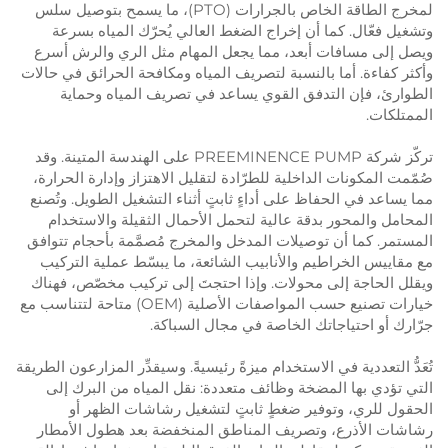
لمخرج الطاقة الخاص بالجرارات (PTO)، ما يسمح بتوصيل سلس
وتشغيل فعّال. كما أن إخراج الضغط العالي يُحرّك المياه بسرعة
ويصل إلى مسافات أبعد، مما يجعل المهام مثل الري والرش أسرع
وأكثر كفاءة. أما بالنسبة لتصريف المياه ومكافحة الحرائق في حالات
الطوارئ، فإن التدفق القوي يساعد في تصريف المياه وحماية
الممتلكات.
تركّز شركة PREEMINENCE PUMP على الهندسة المتينة. وقد
صُمّمت المكونات الداخلية للطرّادة لتقليل الاهتزاز وإدارة الحرارة،
مما يساعد في الحفاظ على أداءٍ ثابتٍ أثناء التشغيل الطويل. وتُصنع
المحامل والمحور بدقة عالية لتحمل الأحمال الثقيلة والاستخدام
المستمر. كما أن توصيلات المدخل والمخرج مُصمَّمة بأحجام تتوافق
مع مقاييس الخراطيم والأنابيب الشائعة، ما يبسّط عملية التركيب
ويقلل الحاجة إلى محولات. وإذا احتجتَ إلى تركيب مخصّص، فهناك
خيارات تصنيع حسب المواصفات الأصلية (OEM) متاحة لتتناسب مع
جرّارك أو احتياجاتك الخاصة في مجال السباكة.
تُعَدُّ التعددية في الاستخدام ميزةً رئيسيةً. وسيقدِّر المزارعون الطريقة
التي تؤدي بها المضخة وظائف متعددة: نقل المياه من البرك إلى
الحقول للري، وتوفير ضغطٍ ثابتٍ لتشغيل رشاشات الظهر أو
رشاشات الأذرع، وتصريف المناطق المنخفضة بعد هطول الأمطار