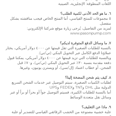
اللغات المنطوقة: الإنجليزية، الصينية 
٦. ما هو الحد الأدنى لكمية الطلب؟ 
٥ مجموعات للمنتج القياسي، أما المنتج الخاص فيجب مناقشته بشكل 
منفصل. 
لمزيد من التفاصيل، يُرجى زيارة موقع شركتنا الإلكتروني: 
www.pasonpump.com 
٧. ما وسائل الدفع المتوفرة لديكم؟ 
بالنسبة للطلبات الصغيرة التي تقل قيمتها عن ٤٠٠٠ دولار أمريكي، يختار 
عملاؤنا الدفع الكامل عبر التحويل البنكي (تي/تي). 
وبالنسبة للطلبات التي تزيد قيمتها عن ٤٠٠٠ دولار أمريكي، يمكننا قبول 
دفعة مقدمة بنسبة ٣٠٪ عبر التحويل البنكي (تي/تي)، و٧٠٪ قبل 
الشحن، أو خطاب اعتماد (إل/سي)، أو ويسترن يونيون، وغيرها. 
٨. كيف يتم شحن المضخة إلينا؟ 
لطلبات الكميات الصغيرة، سيتم التوصيل عبر خدمات الشحن السريع 
الدولية مثل DHL وTNT وFEDEX وUPS 
أما بالنسبة للطلبات الكبيرة، فسيتم التوصيل جواً أو بحراً أو براً أو عبر 
وسائل نقل متعددة الوسائط 
٩. ماذا عن التغليف؟ 
علبة خشبية مصنوعة من الخشب الرقائقي القياسي للتصدير أو علبة 