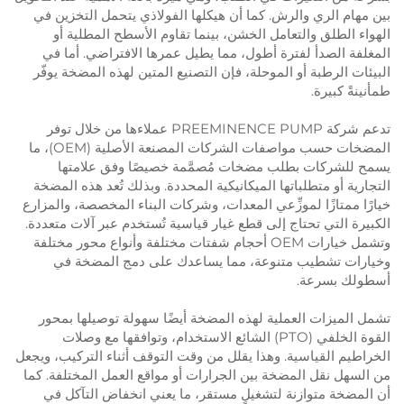
بين مهام الري والرش. كما أن هيكلها الفولاذي يتحمل التخزين في
الهواء الطلق والتعامل الخشن، بينما تقاوم الأسطح المطلية أو
المغلفة الصدأ لفترة أطول، مما يطيل عمرها الافتراضي. أما في
البيئات الرطبة أو الموحلة، فإن التصنيع المتين لهذه المضخة يوفّر
طمأنينةً كبيرة.
تدعم شركة PREEMINENCE PUMP عملاءها من خلال توفر
المضخات حسب مواصفات الشركات المصنعة الأصلية (OEM)، ما
يسمح للشركات بطلب مضخات مُصمَّمة خصيصًا وفق علامتها
التجارية أو متطلباتها الميكانيكية المحددة. وبذلك تُعد هذه المضخة
خيارًا ممتازًا لموزِّعي المعدات، وشركات البناء المخصصة، والمزارع
الكبيرة التي تحتاج إلى قطع غيار قياسية تُستخدم عبر آلات متعددة.
وتشمل خيارات OEM أحجام شفتات مختلفة وأنواع محور مختلفة
وخيارات تشطيب متنوعة، مما يساعدك على دمج المضخة في
أسطولك بسرعة.
تشمل الميزات العملية لهذه المضخة أيضًا سهولة توصيلها بمحور
القوة الخلفي (PTO) الشائع الاستخدام، وتوافقها مع وصلات
الخراطيم القياسية. وهذا يقلل من وقت التوقف أثناء التركيب، ويجعل
من السهل نقل المضخة بين الجرارات أو مواقع العمل المختلفة. كما
أن المضخة متوازنة لتشغيلٍ مستقر، ما يعني انخفاض التآكل في