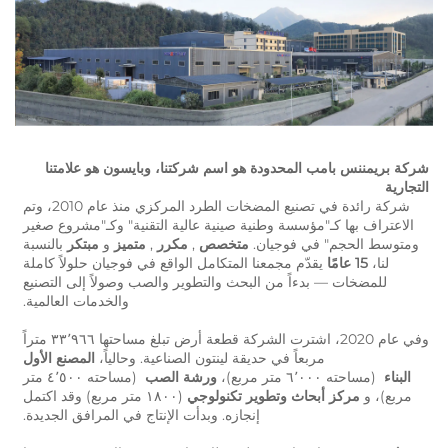
شركة بريمننس بامب المحدودة هو اسم شركتنا، وبايسون هو علامتنا 
التجارية 
شركة رائدة في تصنيع المضخات الطرد المركزي منذ عام 2010، وتم 
الاعتراف بها كـ"مؤسسة وطنية صينية عالية التقنية" وكـ"مشروع صغير 
ومتوسط الحجم" في فوجيان. 
متخصص 
, 
مكرر 
, 
متميز 
و 
مبتكر 
بالنسبة 
لنا، 
15 عامًا 
يقدّم مجمعنا المتكامل الواقع في فوجيان حلولاً كاملة 
للمضخات — بدءاً من البحث والتطوير والصب وصولاً إلى التصنيع 
والخدمات العالمية. 
وفي عام 2020، اشترت الشركة قطعة أرض تبلغ مساحتها ٣٣٬٩٦٦ متراً 
مربعاً في حديقة لينتون الصناعية. وحالياً، 
المصنع الأول 
البناء 
 (مساحته ٦٬٠٠٠ متر مربع)، 
ورشة الصب 
 (مساحته ٤٬٥٠٠ متر 
مربع)، و 
مركز أبحاث وتطوير تكنولوجي 
(١٨٠٠ متر مربع) وقد اكتمل 
إنجازه. وبدأت الإنتاج في المرافق الجديدة. 