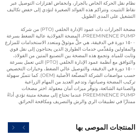
نظام نقل الحركة الخاص بالجرار، وانخفاض اهتزازات التوصيل عبر
نقاط التثبيت. وتتراكم هذه الفوائد الصغيرة لتؤدي إلى خفض تكاليف
التشغيل على المدى الطويل.
مضخة الجرارات ذات عمود الإدارة الخلفي (PTO) من شركة
PREEMINENCE PUMP، المضخة الفولاذية عالية الضغط بسرعة
١٥٠٠ دورة في الدقيقة، هي حلٌّ موثوقٌ ومتعدد الاستخدامات للمزارع
والمقاولين ومُقدِّمي خدمات الطوارئ الذين يحتاجون إلى نقل قوي
وثابت للمياه. وتجمع هذه المضخة بين التصنيع المتين من الفولاذ،
والتوافق مع أنظمة عمود الإدارة الخلفي (PTO) التي تعمل بسرعة
١٥٠٠ دورة في الدقيقة، والتوصيل عالي الضغط، وخيارات التخصيص
حسب مواصفات الشركة المصنِّعة الأصلية (OEM). كما تتميَّز سهولة
تركيب المضخة وصيانتها، وتدعم العديد من المهام الزراعية
والصناعية الشائعة، وتوفِّر ميزات أمان معقولة. اختر مضخات
PREEMINENCE PUMP عندما تحتاج إلى مضخة متينة تؤدي أداءً
ممتازًا في تطبيقات الري والرش والتصريف ومكافحة الحرائق.
المنتجات الموصى بها