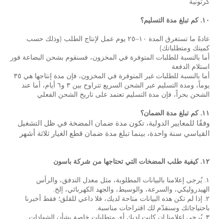
كرتونية 
١٠. كم تبلغ مدة التسليم؟ 
عادةً ما تستغرق المدة ١٠–٢٥ يوم عمل لإنتاج الطلب (وذلك حسب 
كميتك ومتطلباتك) 
أما بالنسبة للطلبات المتوفرة في المخزون، فسنقوم بشحن البضاعة فور 
استلام الدفعة 
أما بالنسبة للطلبات غير المتوفرة في المخزون، فإن مدة إنتاجها هي ٣٥ 
يوماً، ومدة التسليم عبر الشحن السريع تتراوح بين ٣ و٦ أيام، أما عند 
الشحن بحراً، فإن مدة التسليم تعتمد على تاريخ الشحن الفعلي 
١١. كم تبلغ مدة الضمان؟ 
وفقًا للمعايير الدولية، تكون مدة ضمان المضخة في ظل التشغيل 
القياسي سنة واحدة، بينما تبلغ مدة ضمان قطع الغيار ثلاثة أشهر 
١٢. كيفية طلب المضخات التي تحتاجها من شركة باسون 
١. يُرجى إعلامنا بالبيانات المطلوبة، مثل معدل التدفق، والرأس 
٢. إذا لم تكن هذه البيانات متاحة لديك، فلا داعي للقلق؛ فقط أخبرنا 