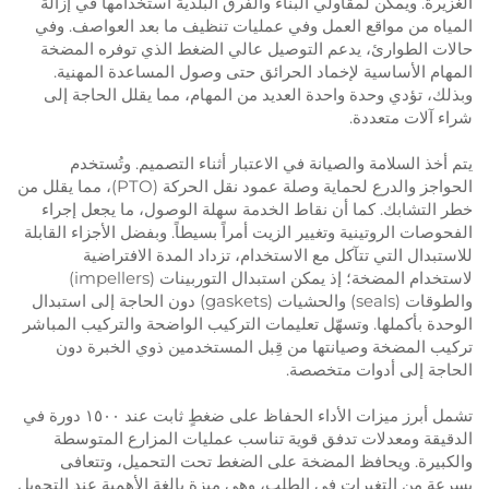
الغزيرة. ويمكن لمقاولي البناء والفرق البلدية استخدامها في إزالة
المياه من مواقع العمل وفي عمليات تنظيف ما بعد العواصف. وفي
حالات الطوارئ، يدعم التوصيل عالي الضغط الذي توفره المضخة
المهام الأساسية لإخماد الحرائق حتى وصول المساعدة المهنية.
وبذلك، تؤدي وحدة واحدة العديد من المهام، مما يقلل الحاجة إلى
شراء آلات متعددة.
يتم أخذ السلامة والصيانة في الاعتبار أثناء التصميم. وتُستخدم
الحواجز والدرع لحماية وصلة عمود نقل الحركة (PTO)، مما يقلل من
خطر التشابك. كما أن نقاط الخدمة سهلة الوصول، ما يجعل إجراء
الفحوصات الروتينية وتغيير الزيت أمراً بسيطاً. وبفضل الأجزاء القابلة
للاستبدال التي تتآكل مع الاستخدام، تزداد المدة الافتراضية
لاستخدام المضخة؛ إذ يمكن استبدال التوربينات (impellers)
والطوقات (seals) والحشيات (gaskets) دون الحاجة إلى استبدال
الوحدة بأكملها. وتسهّل تعليمات التركيب الواضحة والتركيب المباشر
تركيب المضخة وصيانتها من قِبل المستخدمين ذوي الخبرة دون
الحاجة إلى أدوات متخصصة.
تشمل أبرز ميزات الأداء الحفاظ على ضغطٍ ثابت عند ١٥٠٠ دورة في
الدقيقة ومعدلات تدفق قوية تناسب عمليات المزارع المتوسطة
والكبيرة. ويحافظ المضخة على الضغط تحت التحميل، وتتعافى
بسرعة من التغيرات في الطلب، وهي ميزة بالغة الأهمية عند التحويل