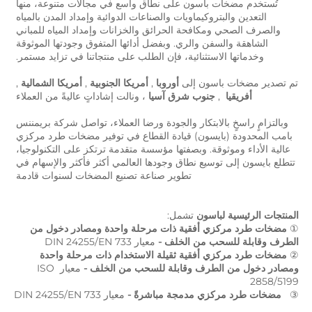
تُستخدم مضخات باسون على نطاق واسع في مجالات متنوعة، منها 
التعدين والبتروكيماويات والصناعات الدوائية وإمداد المدن بالمياه 
والصرف الصحي ومكافحة الحرائق والخزانات وإمداد المياه للمباني 
الشاهقة والسفن والري. وبفضل أدائها المتفوق وجودتها الموثوقة 
وخدماتها الاستثنائية، فإن الطلب على منتجاتنا في تزايد مستمر. 
تم تصدير مضخات باسون إلى 
أوروبا 
, 
أمريكا الجنوبية 
, 
أمريكا الشمالية 
, 
أفريقيا  
, 
جنوب شرق آسيا 
، ونالت إشاداتٍ عاليةً من العملاء 
وبالتزامٍ راسخٍ بالابتكار والجودة ورضا العملاء، تواصل شركة بريمننس 
بامب المحدودة (بايسون) قيادة القطاع في توفير مضخات طرد مركزي 
عالية الأداء وموثوقة. وبصفتها مؤسسة متقدمة ترتكز على التكنولوجيا، 
تتطلع بايسون إلى توسيع نطاق وجودها العالمي أكثر فأكثر والإسهام في 
تطوير صناعة تصنيع المضخات لسنوات قادمة 
المنتجات الرئيسية لباسون 
تشمل: 
① 
مضخات طرد مركزي أفقية ذات مرحلة واحدة ومصادر دخول من 
الطرف وقابلة للسحب من الخلف - 
معيار DIN 24255/EN 733 
② 
مضخات طرد مركزي أفقية ثقيلة الاستخدام ذات مرحلة واحدة 
ومصادر دخول من الطرف وقابلة للسحب من الخلف - 
معيار ISO 
2858/5199 
③   
مضخات طرد مركزي مدمجة مباشرةً - 
معيار DIN 24255/EN 733 