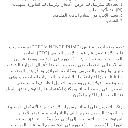
٤. بعد ذلك سنُرسل لك عرض الأسعار، ونُرسل لك الفاتورة التمهيدية 
٦. الشحن. 
تقدم مضخات بريميننس (PREEMINENCE PUMP) مضخة مياه
عالية الأداء تعمل عبر عمود الإدارة الخلفي (PTO) الخاص
بالجرارات، بسرعة دوران ١٥٠٠ دورة في الدقيقة، ومصنوعة من
الفولاذ عالي الضغط، وهي مصممة خصيصًا لأعمال المزارع الشاقة،
والري، والرش، والتصريف، ومكافحة الحرائق. وتوفّر هذه المضخة
أداءً ثابتًا وعمرًا افتراضيًا طويلًا لعمليات الجرارات الخاصة بك. وهي
مصنوعة من فولاذ متين ومصممة لتحمل الظروف القاسية في
الحقول وفي محيط الفناء. ويمكنك الاعتماد عليها لتوفير تدفق المياه
عند الحاجة إليها أكثر ما يكون.
يرتكز التصميم على المتانة وسهولة الاستخدام. فالتَّشكيـل المصنوع
من الفولاذ السميك يقاوم البلى والتأثيرات، بينما تمنع الأختام
الموثوقة حدوث التسريبات إلى أدنى حدٍّ ممكن. وتتوافق سرعة
الدوران المُحددة بـ ١٥٠٠ دورة في الدقيقة مع السرعات القياسية