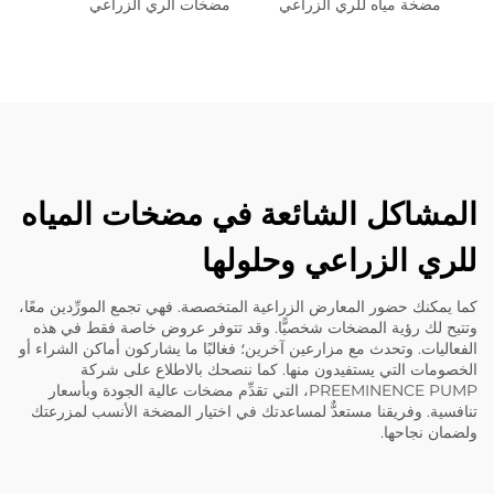
مضخة مياه للري الزراعي
مضخات الري الزراعي
المشاكل الشائعة في مضخات المياه
للري الزراعي وحلولها
كما يمكنك حضور المعارض الزراعية المتخصصة. فهي تجمع المورِّدين معًا،
وتتيح لك رؤية المضخات شخصيًّا. وقد تتوفر عروض خاصة فقط في هذه
الفعاليات. وتحدث مع مزارعين آخرين؛ فغالبًا ما يشاركون أماكن الشراء أو
الخصومات التي يستفيدون منها. كما ننصحك بالاطلاع على شركة
PREEMINENCE PUMP، التي تقدِّم مضخات عالية الجودة وبأسعار
تنافسية. وفريقنا مستعدٌّ لمساعدتك في اختيار المضخة الأنسب لمزرعتك
ولضمان نجاحها.