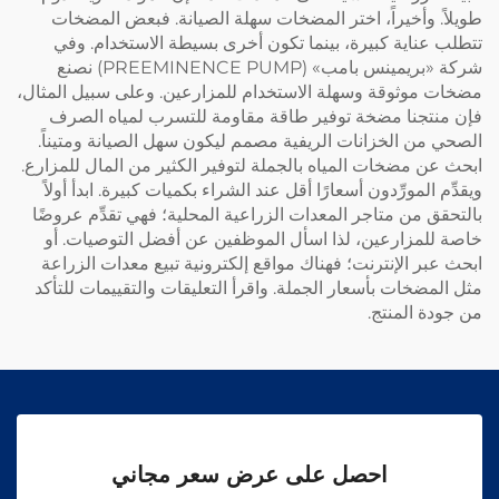
طويلاً. وأخيراً، اختر المضخات سهلة الصيانة. فبعض المضخات
تتطلب عناية كبيرة، بينما تكون أخرى بسيطة الاستخدام. وفي
شركة «بريمينس بامب» (PREEMINENCE PUMP) نصنع
مضخات موثوقة وسهلة الاستخدام للمزارعين. وعلى سبيل المثال،
فإن منتجنا
مضخة توفير طاقة مقاومة للتسرب لمياه الصرف
الصحي من الخزانات الريفية
مصمم ليكون سهل الصيانة ومتيناً.
ابحث عن مضخات المياه بالجملة لتوفير الكثير من المال للمزارع.
ويقدِّم المورِّدون أسعارًا أقل عند الشراء بكميات كبيرة. ابدأ أولاً
بالتحقق من متاجر المعدات الزراعية المحلية؛ فهي تقدِّم عروضًا
خاصة للمزارعين، لذا اسأل الموظفين عن أفضل التوصيات. أو
ابحث عبر الإنترنت؛ فهناك مواقع إلكترونية تبيع معدات الزراعة
مثل المضخات بأسعار الجملة. واقرأ التعليقات والتقييمات للتأكد
من جودة المنتج.
احصل على عرض سعر مجاني