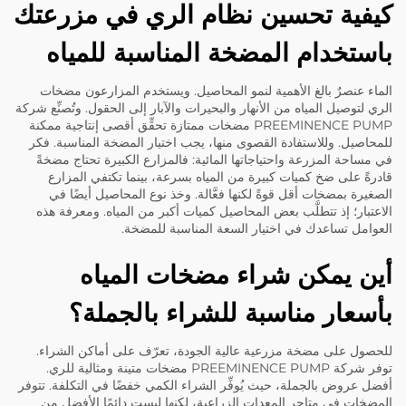
كيفية تحسين نظام الري في مزرعتك
باستخدام المضخة المناسبة للمياه
الماء عنصرٌ بالغ الأهمية لنمو المحاصيل. ويستخدم المزارعون مضخات
الري لتوصيل المياه من الأنهار والبحيرات والآبار إلى الحقول. وتُصنِّع شركة
PREEMINENCE PUMP مضخات ممتازة تحقِّق أقصى إنتاجية ممكنة
للمحاصيل. وللاستفادة القصوى منها، يجب اختيار المضخة المناسبة. فكر
في مساحة المزرعة واحتياجاتها المائية: فالمزارع الكبيرة تحتاج مضخةً
قادرةً على ضخ كميات كبيرة من المياه بسرعة، بينما تكتفي المزارع
الصغيرة بمضخات أقل قوةً لكنها فعَّالة. وخذ نوع المحاصيل أيضًا في
الاعتبار؛ إذ تتطلَّب بعض المحاصيل كميات أكبر من المياه. ومعرفة هذه
العوامل تساعدك في اختيار السعة المناسبة للمضخة.
أين يمكن شراء مضخات المياه
بأسعار مناسبة للشراء بالجملة؟
للحصول على مضخة مزرعية عالية الجودة، تعرّف على أماكن الشراء.
توفر شركة PREEMINENCE PUMP مضخات متينة ومثالية للري.
أفضل عروض بالجملة، حيث يُوفِّر الشراء الكمي خفضًا في التكلفة. تتوفر
المضخات في متاجر المعدات الزراعية، لكنها ليست دائمًا الأفضل من