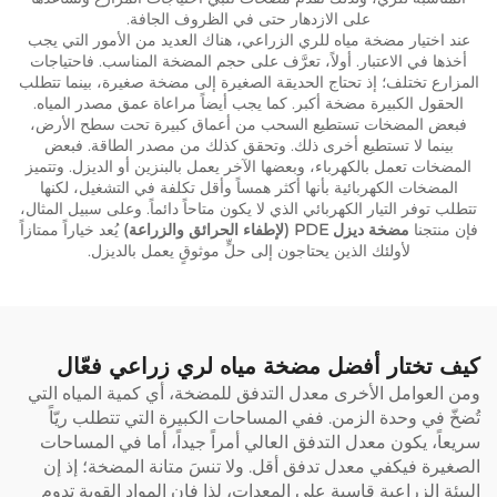
على الازدهار حتى في الظروف الجافة.
عند اختيار مضخة مياه للري الزراعي، هناك العديد من الأمور التي يجب
أخذها في الاعتبار. أولاً، تعرَّف على حجم المضخة المناسب. فاحتياجات
المزارع تختلف؛ إذ تحتاج الحديقة الصغيرة إلى مضخة صغيرة، بينما تتطلب
الحقول الكبيرة مضخة أكبر. كما يجب أيضاً مراعاة عمق مصدر المياه.
فبعض المضخات تستطيع السحب من أعماق كبيرة تحت سطح الأرض،
بينما لا تستطيع أخرى ذلك. وتحقق كذلك من مصدر الطاقة. فبعض
المضخات تعمل بالكهرباء، وبعضها الآخر يعمل بالبنزين أو الديزل. وتتميز
المضخات الكهربائية بأنها أكثر همساً وأقل تكلفة في التشغيل، لكنها
تتطلب توفر التيار الكهربائي الذي لا يكون متاحاً دائماً. وعلى سبيل المثال،
فإن منتجنا
مضخة ديزل PDE (لإطفاء الحرائق والزراعة)
يُعد خياراً ممتازاً
لأولئك الذين يحتاجون إلى حلٍّ موثوقٍ يعمل بالديزل.
كيف تختار أفضل مضخة مياه لري زراعي فعّال
ومن العوامل الأخرى معدل التدفق للمضخة، أي كمية المياه التي
تُضخّ في وحدة الزمن. ففي المساحات الكبيرة التي تتطلب ريّاً
سريعاً، يكون معدل التدفق العالي أمراً جيداً، أما في المساحات
الصغيرة فيكفي معدل تدفق أقل. ولا تنسَ متانة المضخة؛ إذ إن
البيئة الزراعية قاسية على المعدات، لذا فإن المواد القوية تدوم