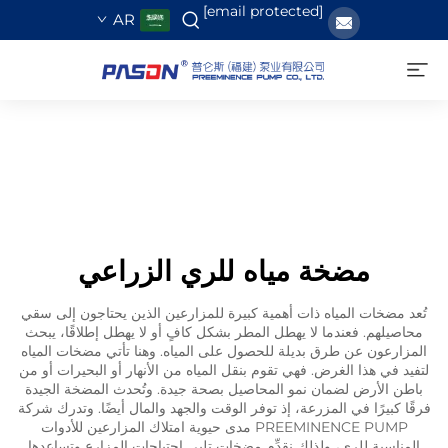
[email protected]
AR
مضخة مياه للري الزراعي
تُعد مضخات المياه ذات أهمية كبيرة للمزارعين الذين يحتاجون إلى سقي
محاصيلهم. فعندما لا يهطل المطر بشكل كافٍ أو لا يهطل إطلاقًا، يبحث
المزارعون عن طرق بديلة للحصول على المياه. وهنا تأتي مضخات المياه
لتفيد في هذا الغرض. فهي تقوم بنقل المياه من الأنهار أو البحيرات أو من
باطن الأرض لضمان نمو المحاصيل بصحة جيدة. وتُحدث المضخة الجيدة
فرقًا كبيرًا في المزرعة، إذ توفر الوقت والجهد والمال أيضًا. وتدرك شركة
PREEMINENCE PUMP مدى حيوية امتلاك المزارعين للأدوات
المناسبة للري، ولذلك نقدِّم مضخات تلبي احتياجات المزارع وتساعدها