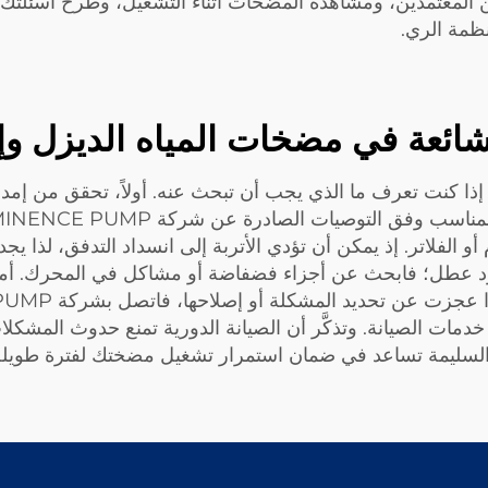
ممثلين المعتمدين، ومشاهدة المضخات أثناء التشغيل، وطرح أسئلت
ظمة الري.
ائعة في مضخات المياه الديزل وإ
كنت تعرف ما الذي يجب أن تبحث عنه. أولاً، تحقق من إمداد ا
لفلاتر. إذ يمكن أن تؤدي الأتربة إلى انسداد التدفق، لذا يجد
جود عطل؛ فابحث عن أجزاء فضفاضة أو مشاكل في المحرك. أما
مات الصيانة. وتذكَّر أن الصيانة الدورية تمنع حدوث المشكلا
ية السليمة تساعد في ضمان استمرار تشغيل مضختك لفترة طويلة