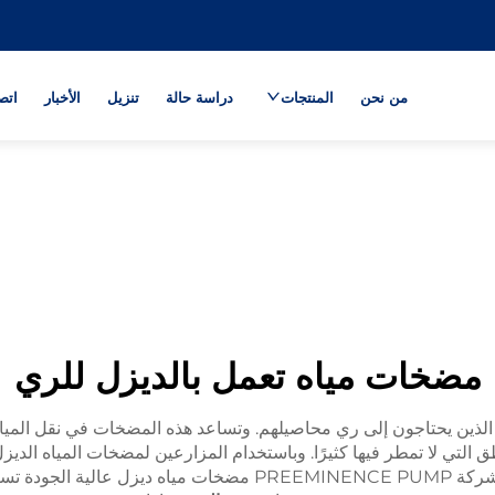
من نحن
المنتجات
دراسة حالة
تنزيل
الأخبار
اتص
مضخات مياه تعمل بالديزل للري
 الذين يحتاجون إلى ري محاصيلهم. وتساعد هذه المضخات في نقل المياه من 
اطق التي لا تمطر فيها كثيرًا. وباستخدام المزارعين لمضخات المياه الديز
وهذه الميزة مفيدة للغاية خلال المواسم الجافة. وتُنتج شركة  PUMP