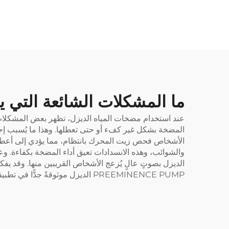
ما المشكلات الشائعة التي 
عند استخدام مضخات المياه الديزل، تظهر بعض المشكلات.
المضخة بشكل غير كفء أو حتى تعطلها. وهذا ما يُسبب إح
الأشخاص فحص زيت المحرك بانتظام، مما يؤدي إلى أعطال 
والشوائب، وهذه الانسدادات تعيق أداء المضخة بكفاءة. و
الديزل بصوتٍ عالٍ يُزعج الأشخاص القريبين منها. وقد يف
PREEMINENCE PUMP الديزل موثوقةً جدًّا في تطبيقات الري.