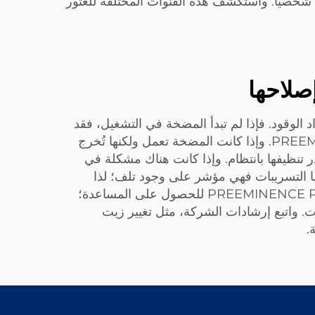
ك شخصيًّا. واستكشف هذه القنوات المختلفة للعثور
صلاحها
لوقود. فإذا لم تبدأ المضخة في التشغيل، فقد
يكون السبب نقص الديزل. واستخدم دائمًا الوقود المناسب وفق التوصيات الصادرة عن شركة PREEMINENCE PUMP. وإذا كانت المضخة تعمل ولكنها تُخرج
ر تنظيفها بانتظام. وإذا كانت هناك مشكلة في
 التسريبات فهي مؤشر على وجود تلف؛ لذا
فاحرص على فحص الخراطيم والوصلات بدقة. وإذا عجزت عن تحديد المشكلة أو إصلاحها، فاتصل بشركة PREEMINENCE PUMP للحصول على المساعدة؛
ت. واتبع إرشادات الشركة، مثل تغيير زيت
.