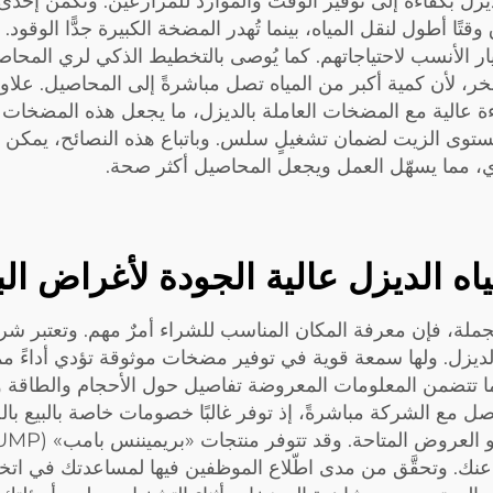
ديزل بكفاءة إلى توفير الوقت والموارد للمزارعين. وتكمن إح
ر الأنسب لاحتياجاتهم. كما يُوصى بالتخطيط الذكي لري المحاص
، لأن كمية أكبر من المياه تصل مباشرةً إلى المحاصيل. علاوةً 
ة عالية مع المضخات العاملة بالديزل، ما يجعل هذه المضخات أ
مستوى الزيت لضمان تشغيلٍ سلس. وباتباع هذه النصائح، يمكن
ي، مما يسهّل العمل ويجعل المحاصيل أكثر صحة.
 الديزل عالية الجودة لأغراض البي
 الديزل. ولها سمعة قوية في توفير مضخات موثوقة تؤدي أداءً ممت
ً ما تتضمن المعلومات المعروضة تفاصيل حول الأحجام والطاقة 
اصل مع الشركة مباشرةً، إذ توفر غالبًا خصومات خاصة بالبيع بالج
ً عنك. وتحقَّق من مدى اطّلاع الموظفين فيها لمساعدتك في اتخاذ ا