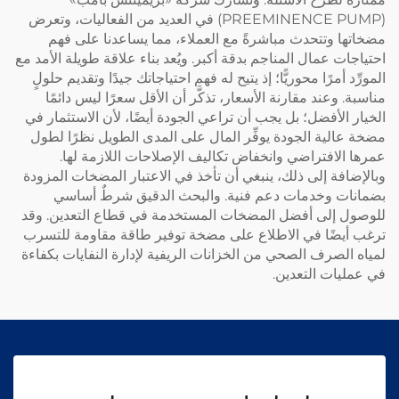
(PREEMINENCE PUMP) في العديد من الفعاليات، وتعرض
مضخاتها وتتحدث مباشرةً مع العملاء، مما يساعدنا على فهم
احتياجات عمال المناجم بدقة أكبر. ويُعد بناء علاقة طويلة الأمد مع
المورِّد أمرًا محوريًّا؛ إذ يتيح له فهم احتياجاتك جيدًا وتقديم حلولٍ
مناسبة. وعند مقارنة الأسعار، تذكَّر أن الأقل سعرًا ليس دائمًا
الخيار الأفضل؛ بل يجب أن تراعي الجودة أيضًا، لأن الاستثمار في
مضخة عالية الجودة يوفِّر المال على المدى الطويل نظرًا لطول
عمرها الافتراضي وانخفاض تكاليف الإصلاحات اللازمة لها.
وبالإضافة إلى ذلك، ينبغي أن تأخذ في الاعتبار المضخات المزودة
بضمانات وخدمات دعم فنية. والبحث الدقيق شرطٌ أساسي
للوصول إلى أفضل المضخات المستخدمة في قطاع التعدين. وقد
ترغب أيضًا في الاطلاع على
مضخة توفير طاقة مقاومة للتسرب
لمياه الصرف الصحي من الخزانات الريفية
لإدارة النفايات بكفاءة
في عمليات التعدين.