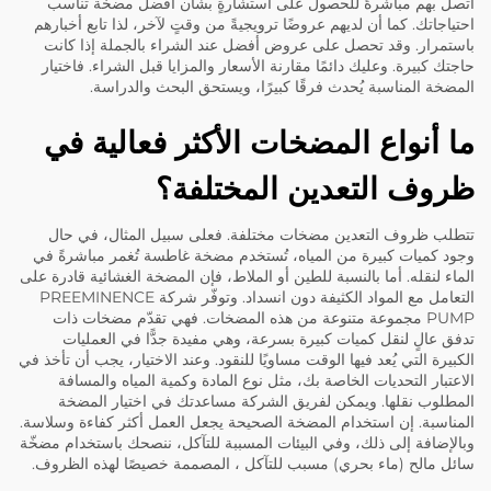
اتصل بهم مباشرةً للحصول على استشارةٍ بشأن أفضل مضخة تناسب
احتياجاتك. كما أن لديهم عروضًا ترويجيةً من وقتٍ لآخر، لذا تابع أخبارهم
باستمرار. وقد تحصل على عروض أفضل عند الشراء بالجملة إذا كانت
حاجتك كبيرة. وعليك دائمًا مقارنة الأسعار والمزايا قبل الشراء. فاختيار
المضخة المناسبة يُحدث فرقًا كبيرًا، ويستحق البحث والدراسة.
ما أنواع المضخات الأكثر فعالية في
ظروف التعدين المختلفة؟
تتطلب ظروف التعدين مضخات مختلفة. فعلى سبيل المثال، في حال
وجود كميات كبيرة من المياه، تُستخدم مضخة غاطسة تُغمر مباشرةً في
الماء لنقله. أما بالنسبة للطين أو الملاط، فإن المضخة الغشائية قادرة على
التعامل مع المواد الكثيفة دون انسداد. وتوفّر شركة PREEMINENCE
PUMP مجموعة متنوعة من هذه المضخات. فهي تقدّم مضخات ذات
تدفق عالٍ لنقل كميات كبيرة بسرعة، وهي مفيدة جدًّا في العمليات
الكبيرة التي يُعد فيها الوقت مساويًا للنقود. وعند الاختيار، يجب أن تأخذ في
الاعتبار التحديات الخاصة بك، مثل نوع المادة وكمية المياه والمسافة
المطلوب نقلها. ويمكن لفريق الشركة مساعدتك في اختيار المضخة
المناسبة. إن استخدام المضخة الصحيحة يجعل العمل أكثر كفاءة وسلاسة.
وبالإضافة إلى ذلك، وفي البيئات المسببة للتآكل، ننصحك باستخدام
مضخّة
سائل مالح (ماء بحري) مسبب للتآكل
، المصممة خصيصًا لهذه الظروف.