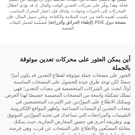
فجأة. وهذا يوفِّر على شركات التعدين الوقت والمال. إذ قد تؤدي أعطال
المحركات إلى تأخيرات وحوادث. ولذلك فإن اختيار المحرك المناسب
يكتسب أهمية بالغة من حيث السلامة والكفاءة. وعلى سبيل المثال، فإن
مضخة ديزل PDE (لإطفاء الحرائق والزراعة)
مُصمَّمة لتحمل البيئات
الصعبة.
أين يمكن العثور على محركات تعدين موثوقة
بالجملة
العثور على مضخات جملة موثوقة لقطاع التعدين قد يكون أمرًا
صعبًا. لكن توجد طرق جيدة للحصول على المضخات المناسبة.
أولاً، ابحث عن الشركات المتخصصة في معدات التعدين؛ فهي
تمتلك تشكيلة واسعة من المضخات المصممة خصيصًا لهذا الغرض.
ويمكنك الاطلاع على المورِّدين عبر الإنترنت المتخصصين في
معدات التعدين أو المعدات الصناعية. وتُظهر المواقع الإلكترونية
التقييمات والمراجعات التي تساعدك في تحديد المورِّدين الموثوق
بهم. وطريقة أخرى هي حضور المعارض التجارية، حيث يمكنك
مقابلة المصنِّعين والاطلاع على المنتجات عن قرب، وهي فرصة
ممتازة لطرح الأسئلة. وتشارك شركة «بريميننس بامب»