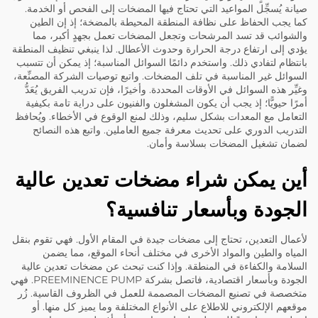
صيانة يُسجِّل المواعيد التي تحتاج فيها المضخات إلى الفحص أو الخدمة.
كما يجب الحفاظ على نظافة المنطقة المحيطة بالمضخة؛ إذ إن الطين
والشوائب قد تسد المرشحات وتجعل المضخات تعمل بجهدٍ أكبر، مما
يؤدي إلى ارتفاع درجة الحرارة وحدوث الأعطال. لذا ينبغي تنظيف المنطقة
بانتظام لتفادي ذلك. واستخدم دائمًا السوائل المناسبة؛ إذ يمكن أن تتسبب
السوائل غير المناسبة في تلف المضخات. واتبع توصيات الشركة المصنِّعة،
وغيِّر هذه السوائل في الأوقات المحددة. وأخيرًا، فإن تدريب الفريق يُعَدُّ
أمرًا حيويًّا؛ إذ يجب أن يكون المشغلون والفنيون على دراية تامة بكيفية
التعامل مع المعدات بشكل سليم، وذلك لمنع الوقوع في الأخطاء. ويُحافظ
التدريب الدوري على تحديث معرفة جميع العاملين. واتبع هذه النصائح
لضمان تشغيل المضخات بسلاسة وأمان.
أين يمكن شراء مضخات تعدين عالية
الجودة وبأسعار تنافسية؟
لأعمال التعدين، تحتاج إلى مضخات جيدة في المقام الأول. فهي تقوم بنقل
المياه والطين والمواد الأخرى في مختلف أنحاء الموقع، مما يضمن
السلامة والكفاءة في المنطقة. وإذا كنت تبحث عن مضخات تعدين عالية
الجودة وبأسعار اقتصادية، فاتصل بشركة PREEMINENCE PUMP. فهي
متخصصة في تصنيع المضخات المصممة للعمل في الظروف القاسية. زُر
موقعهم الإلكتروني للاطلاع على الأنواع المختلفة وما يميز كل منها. أو