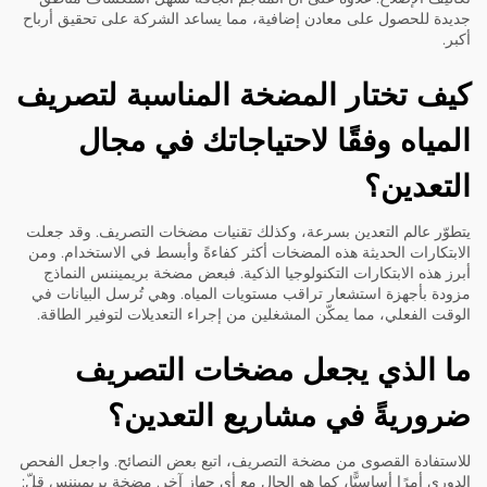
جديدة للحصول على معادن إضافية، مما يساعد الشركة على تحقيق أرباح
أكبر.
كيف تختار المضخة المناسبة لتصريف
المياه وفقًا لاحتياجاتك في مجال
التعدين؟
يتطوّر عالم التعدين بسرعة، وكذلك تقنيات مضخات التصريف. وقد جعلت
الابتكارات الحديثة هذه المضخات أكثر كفاءةً وأبسط في الاستخدام. ومن
أبرز هذه الابتكارات التكنولوجيا الذكية. فبعض
مضخة بريميننس
النماذج
مزودة بأجهزة استشعار تراقب مستويات المياه. وهي تُرسل البيانات في
الوقت الفعلي، مما يمكّن المشغلين من إجراء التعديلات لتوفير الطاقة.
ما الذي يجعل مضخات التصريف
ضروريةً في مشاريع التعدين؟
للاستفادة القصوى من مضخة التصريف، اتبع بعض النصائح. واجعل الفحص
الدوري أمرًا أساسيًّا، كما هو الحال مع أي جهاز آخر.
مضخة بريميننس
قلّ: