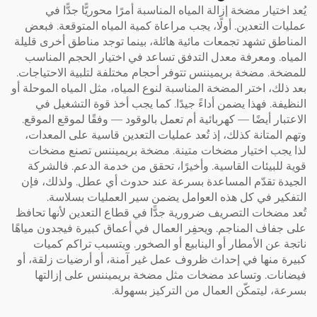
يُعد اختيار مضخة إزالة المياه المناسبة أمرًا محوريًّا جدًّا في
عمليات التعدين. أولًا، يجب مراعاة كمية المياه المتوقعة. فبعض
المناطق تشهد تجمعات مائية هائلة، بينما توجد مناطق أخرى قليلة
المياه. ومعرفة معدل التدفق تساعد في اختيار الحجم المناسب
للمضخة.
مضخة بريميننس
تتوفر أحجام مختلفة لتلبية الاحتياجات.
بعد ذلك، اختر المضخة المناسبة لنوع المياه، مثل المياه الموحلة أو
النظيفة. فهذا يضمن أداءً جيدًا. كما يجب أخذ قوة التشغيل في
الاعتبار أيضًا — كهربائية أم تعمل بالوقود — وفقًا لموقع الموقع.
وتهم المتانة كذلك، إذ تُعد عمليات التعدين قاسية على المعدات،
لذا يجب اختيار مضخات متينة.
مضخة بريميننس
تصنع مضخات
قوية للبيئات القاسية. وأخيرًا، تحقق من خدمة الدعم. فالشركة
الجيدة تقدّم المساعدة بسرعة عند حدوث أي عطل. ولذلك، فإن
التفكير في كل هذه العوامل يضمن سير العمليات بسلاسة.
تُعد مضخات التصريف ضرورية جدًّا في قطاع التعدين لأنها تحافظ
على جفاف المناجم. ويحفِر العمال في أعماق كبيرة فيجدون مياهًا
ناتجة عن الأمطار أو الينابيع أو الصخور. ويتسبب تراكم كميات
كبيرة منها في إحداث ظروف عمل غير آمنة، أو أرضيات زلقة، أو
فيضانات. وتساعد مضخات مثل
مضخة بريميننس
على إزالتها
بسرعة، ليتمكّن العمال من التركيز بسهولة.