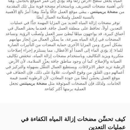
المياه يجعل سطح الأرض زلقًا وقد يؤدي إلى غمر الموقع بالكامل. وهنا
تأتي أهمية مضخات التصريف. وباستخدام مضخة قوية مثل تلك المقدمة
من
مضخة بريميننس
، يبقى موقع العمل جافًّا وآمنًا. وهذا أمرٌ بالغ الأهمية
بالنسبة للعمل ولسلامة العمال أيضًا.
توفر مضخات إزالة المياه العديد من المزايا المهمة جدًّا في عمليات
التعدين. أولاً، تحافظ على منطقة العمل جافة. فعندما يحفر العمال في
أعماق كبيرة، قد يواجهون مياهًا تُبطئ سير العمل وتُصعِّب الرؤية. وتساعد
المضخات في إزالة المياه بسرعة، ما يمكِّن العمال من إنجاز مهامهم
بشكل أسرع. ومن المزايا الأخرى حماية المعدات من التأثيرات الضارة
للماء؛ إذ يؤدي الماء إلى الصدأ أو الأعطال، مما يستلزم إجراء إصلاحات
متكررة ويزيد التكاليف. وباستخدام مضخات إزالة المياه، تنخفض تكاليف
الصيانة والإصلاح. كما أن وجود مناطق جافة يعزِّز السلامة، لأن الأرض
الرطبة تزيد خطر الانزلاقات. ويستطيع العمال التنقُّل بسهولة والتركيز في
أعمالهم دون القلق من وقوع الحوادث. علاوةً على ذلك، فإن الجفاف في
موقع العمل يحسِّن أيضًا من جودة المعادن، لأن الرطوبة تُفسد قيمة
الخامات. ولذلك فإن المضخات الموثوقة مثل
مضخة بريميننس
تجعل
العملية برمتها أكثر كفاءة.
كيف تحسِّن مضخات إزالة المياه الكفاءة في
عمليات التعدين