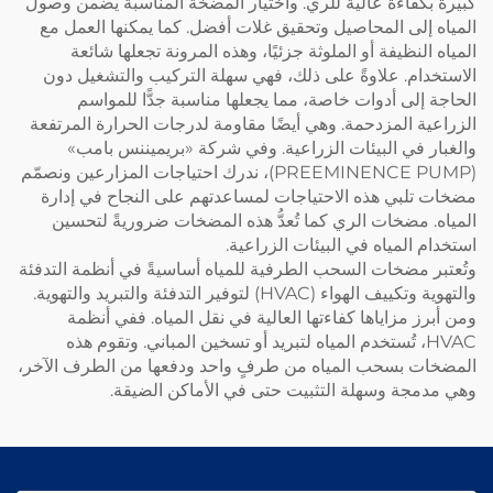
كبيرة بكفاءة عالية للري. واختيار المضخة المناسبة يضمن وصول
المياه إلى المحاصيل وتحقيق غلات أفضل. كما يمكنها العمل مع
المياه النظيفة أو الملوثة جزئيًا، وهذه المرونة تجعلها شائعة
الاستخدام. علاوةً على ذلك، فهي سهلة التركيب والتشغيل دون
الحاجة إلى أدوات خاصة، مما يجعلها مناسبة جدًّا للمواسم
الزراعية المزدحمة. وهي أيضًا مقاومة لدرجات الحرارة المرتفعة
والغبار في البيئات الزراعية. وفي شركة «بريميننس بامب»
(PREEMINENCE PUMP)، ندرك احتياجات المزارعين ونصمّم
مضخات تلبي هذه الاحتياجات لمساعدتهم على النجاح في إدارة
المياه.
مضخات الري
كما تُعدُّ هذه المضخات ضروريةً لتحسين
استخدام المياه في البيئات الزراعية.
وتُعتبر مضخات السحب الطرفية للمياه أساسيةً في أنظمة التدفئة
والتهوية وتكييف الهواء (HVAC) لتوفير التدفئة والتبريد والتهوية.
ومن أبرز مزاياها كفاءتها العالية في نقل المياه. ففي أنظمة
HVAC، تُستخدم المياه لتبريد أو تسخين المباني. وتقوم هذه
المضخات بسحب المياه من طرفٍ واحد ودفعها من الطرف الآخر،
وهي مدمجة وسهلة التثبيت حتى في الأماكن الضيقة.