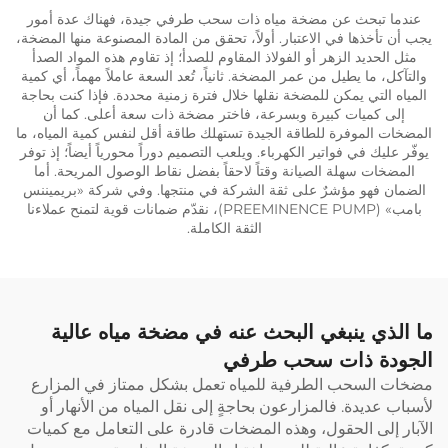
عندما تبحث عن مضخة مياه ذات سحب طرفي جيدة، فهناك عدة أمور
يجب أن تأخذها في الاعتبار. أولاً، تحقق من المادة المصنوعة منها المضخة،
مثل الحديد الزهر أو الفولاذ المقاوم للصدأ؛ إذ تقاوم هذه المواد الصدأ
والتآكل، ما يطيل من عمر المضخة. ثانياً، تُعد السعة عاملاً مهماً، أي كمية
المياه التي يمكن للمضخة نقلها خلال فترة زمنية محددة. فإذا كنت بحاجة
إلى كميات كبيرة وبسرعة، فاختر مضخة ذات سعة أعلى. كما أن
المضخات الموفرة للطاقة الجيدة تستهلك طاقة أقل لنفس كمية المياه، ما
يوفّر عليك في فواتير الكهرباء. ويلعب التصميم دوراً محورياً أيضاً؛ إذ توفر
المضخات سهلة الصيانة وقتاً لاحقاً بفضل نقاط الوصول المريحة. أما
الضمان فهو مؤشرٌ على ثقة الشركة في منتجها. وفي شركة «بريميننس
بامب» (PREEMINENCE PUMP)، نقدّم ضمانات قوية لتمنح عملاءنا
الثقة الكاملة.
ما الذي ينبغي البحث عنه في مضخة مياه عالية
الجودة ذات سحب طرفي
مضخات السحب الطرفية للمياه تعمل بشكل ممتاز في المزارع
لأسباب عديدة. فالمزارعون بحاجةٍ إلى نقل المياه من الأنهار أو
الآبار إلى الحقول، وهذه المضخات قادرة على التعامل مع كميات