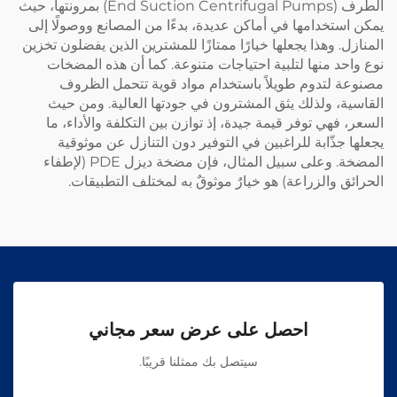
الطرف (End Suction Centrifugal Pumps) بمرونتها، حيث
يمكن استخدامها في أماكن عديدة، بدءًا من المصانع ووصولًا إلى
المنازل. وهذا يجعلها خيارًا ممتازًا للمشترين الذين يفضلون تخزين
نوع واحد منها لتلبية احتياجات متنوعة. كما أن هذه المضخات
مصنوعة لتدوم طويلاً باستخدام مواد قوية تتحمل الظروف
القاسية، ولذلك يثق المشترون في جودتها العالية. ومن حيث
السعر، فهي توفر قيمة جيدة، إذ توازن بين التكلفة والأداء، ما
يجعلها جذّابة للراغبين في التوفير دون التنازل عن موثوقية
المضخة. وعلى سبيل المثال، فإن
مضخة ديزل PDE (لإطفاء
الحرائق والزراعة)
هو خيارٌ موثوقٌ به لمختلف التطبيقات.
احصل على عرض سعر مجاني
سيتصل بك ممثلنا قريبًا.