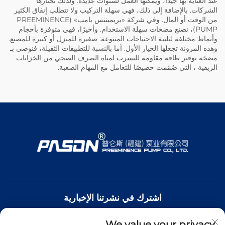
عند العناية بها جيدًا، ويمكنها العمل لسنوات عديدة. ولذلك تختارها
الشركات. بالإضافة إلى ذلك، فهي سهلة التركيب ولا تتطلب إنفاق الكثير
من الوقت أو المال. وفي شركة «بريميننس بامب» (PREEMINENCE
PUMP)، نصنع مضخات سهلة الاستخدام. وأخيرًا، فهي متوفرة بأحجام
وأنماط مختلفة لتلبية الاحتياجات المتنوعة: صغيرة للمنزل أو كبيرة للمصنع.
وهذه المرونة تجعلها الخيار الأول. أما بالنسبة للتطبيقات الثقيلة، فنوصي بـ
مضخة توفير طاقة مقاومة للتسرب لمياه الصرف الصحي من الخزانات
الريفية
، التي صُمّمت خصيصًا للتعامل مع المهام الصعبة.
اشترك في نشرتنا الإخبارية
We value your privacy