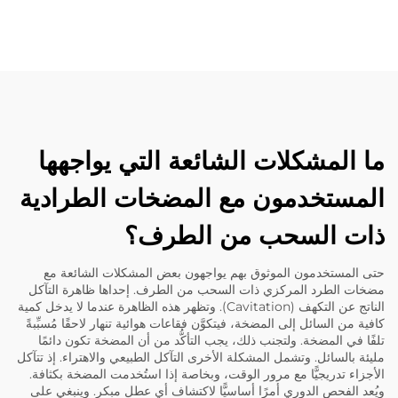
ما المشكلات الشائعة التي يواجهها
المستخدمون مع المضخات الطرادية
ذات السحب من الطرف؟
حتى المستخدمون الموثوق بهم يواجهون بعض المشكلات الشائعة مع
مضخات الطرد المركزي ذات السحب من الطرف. إحداها ظاهرة التآكل
الناتج عن التكهف (Cavitation). وتظهر هذه الظاهرة عندما لا يدخل كمية
كافية من السائل إلى المضخة، فيتكوَّن فقاعات هوائية تنهار لاحقًا مُسبِّبةً
تلفًا في المضخة. ولتجنب ذلك، يجب التأكُّد من أن المضخة تكون دائمًا
مليئة بالسائل. وتشمل المشكلة الأخرى التآكل الطبيعي والاهتراء. إذ تتآكل
الأجزاء تدريجيًّا مع مرور الوقت، وبخاصة إذا استُخدمت المضخة بكثافة.
ويُعد الفحص الدوري أمرًا أساسيًّا لاكتشاف أي عطلٍ مبكر. وينبغي على