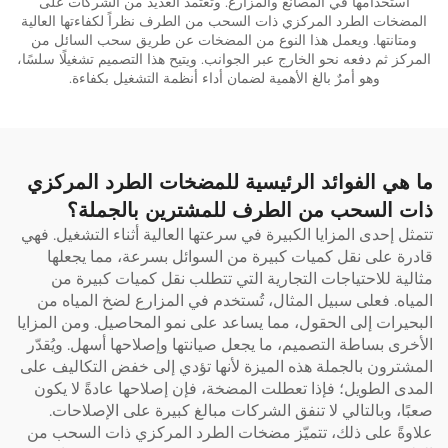
استخدامها في المصانع والمزارع. وتعتمد العديد من الشركات على
المضخات الطرد المركزي ذات السحب من الطرف نظراً لكفاءتها العالية
ومتانتها. ويعمل هذا النوع من المضخات عن طريق سحب السائل من
المركز ثم دفعه نحو الخارج عبر الجوانب. ويتيح هذا التصميم تشغيلًا سلسًا،
وهو أمرٌ بالغ الأهمية لضمان أداء أنظمة التشغيل بكفاءة.
ما هي الفوائد الرئيسية للمضخات الطرد المركزي
ذات السحب من الطرف للمشترين بالجملة؟
تتمثل إحدى المزايا الكبيرة في سرعتها العالية أثناء التشغيل. فهي
قادرة على نقل كميات كبيرة من السوائل بسرعة، مما يجعلها
مثالية للاحتياجات التجارية التي تتطلب نقل كميات كبيرة من
المياه. فعلى سبيل المثال، تُستخدم في المزارع لضخ المياه من
البحيرات إلى الحقول، مما يساعد على نمو المحاصيل. ومن المزايا
الأخرى بساطة التصميم، ما يجعل صيانتها وإصلاحها أسهل. ويُقدّر
المشترون بالجملة هذه الميزة لأنها تؤدي إلى خفض التكاليف على
المدى الطويل؛ فإذا تعطلت المضخة، فإن إصلاحها عادةً لا يكون
صعبًا، وبالتالي لا تنفق الشركات مبالغ كبيرة على الإصلاحات.
علاوةً على ذلك، تتميّز مضخات الطرد المركزي ذات السحب من