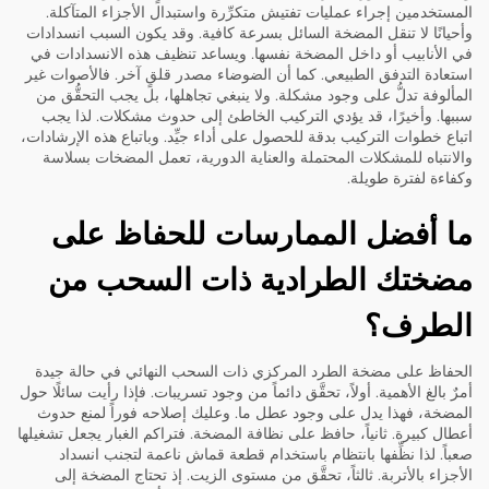
المستخدمين إجراء عمليات تفتيش متكرِّرة واستبدال الأجزاء المتآكلة.
وأحيانًا لا تنقل المضخة السائل بسرعة كافية. وقد يكون السبب انسدادات
في الأنابيب أو داخل المضخة نفسها. ويساعد تنظيف هذه الانسدادات في
استعادة التدفق الطبيعي. كما أن الضوضاء مصدر قلقٍ آخر. فالأصوات غير
المألوفة تدلُّ على وجود مشكلة. ولا ينبغي تجاهلها، بل يجب التحقُّق من
سببها. وأخيرًا، قد يؤدي التركيب الخاطئ إلى حدوث مشكلات. لذا يجب
اتباع خطوات التركيب بدقة للحصول على أداء جيِّد. وباتباع هذه الإرشادات،
والانتباه للمشكلات المحتملة والعناية الدورية، تعمل المضخات بسلاسة
وكفاءة لفترة طويلة.
ما أفضل الممارسات للحفاظ على
مضختك الطرادية ذات السحب من
الطرف؟
الحفاظ على مضخة الطرد المركزي ذات السحب النهائي في حالة جيدة
أمرٌ بالغ الأهمية. أولاً، تحقَّق دائماً من وجود تسريبات. فإذا رأيت سائلًا حول
المضخة، فهذا يدل على وجود عطل ما. وعليك إصلاحه فوراً لمنع حدوث
أعطال كبيرة. ثانياً، حافظ على نظافة المضخة. فتراكم الغبار يجعل تشغيلها
صعباً. لذا نظِّفها بانتظام باستخدام قطعة قماش ناعمة لتجنب انسداد
الأجزاء بالأتربة. ثالثاً، تحقَّق من مستوى الزيت. إذ تحتاج المضخة إلى