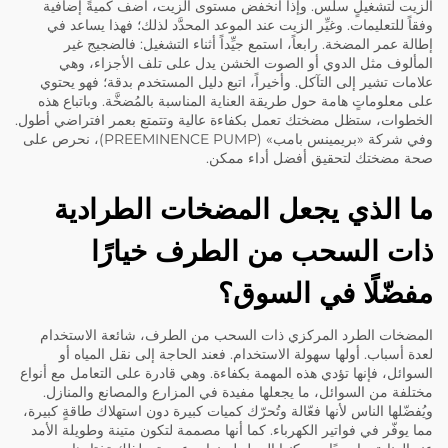
الزيت لتشغيلٍ سلس. وإذا انخفض مستوى الزيت، أضف كميةً إضافية
وفقاً للتعليمات. وغيِّر الزيت عند الموعد المحدَّد لذلك؛ فهذا يساعد في
إطالة عمر المضخة. رابعاً، استمع جيِّداً أثناء التشغيل: فالضجيج غير
المألوف مثل الدوي أو الصوت الخشن يدل على تلف الأجزاء، وهي
علامات تشير إلى التآكل. وأخيراً، اتبع دليل المستخدم بدقة؛ فهو يحتوي
على معلوماتٍ هامة حول طريقة العناية المناسبة بالمُضخَّة. وباتباع هذه
الخطوات، ستظل مضختك تعمل بكفاءة عالية وتتمتع بعمر افتراضي أطول.
وفي شركة «بريمينس بامب» (PREEMINENCE PUMP)، نحرص على
صحة مضختك لتحقيق أفضل أداء ممكن.
ما الذي يجعل المضخات الطرادية
ذات السحب من الطرف خيارًا
مفضّلًا في السوق؟
المضخات الطرد المركزي ذات السحب من الطرف، شائعة الاستخدام
لعدة أسباب. أولها سهولة الاستخدام. فعند الحاجة إلى نقل المياه أو
السوائل، فإنها تؤدي هذه المهمة بكفاءة. وهي قادرة على التعامل مع أنواع
مختلفة من السوائل، ما يجعلها مفيدة في المزارع والمصانع والمنازل.
ويُفضّلها الناس لأنها فعّالة وتُحرّك كميات كبيرة دون استهلاك طاقةٍ كبيرة،
مما يوفّر في فواتير الكهرباء. كما أنها مصممة لتكون متينة وطويلة الأمد