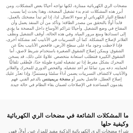
مضخات الري الكهربائية ممتازة، لكنها تواجه أحيانًا بعض المشكلات. ومن
أبرز هذه المشكلات عدم بدء تشغيل المضخة، وهذا يحدث إما بسبب
انقطاع التيار الكهربائي أو سوء الاتصال. لذا، إذا لم تبدأ مضختك بالعمل،
فابدأ أولًا بالتحقق من مصدر الطاقة؛ وتأكد من أن المنفذ يعمل وأن
المفتاح في وضع التشغيل. وأحيانًا تتراكم الأوساخ داخل المضخة ما يؤدي
إلى انسدادها ومنع مرور المياه. وفي هذه الحالة، أوقف التشغيل ونظّف
الفلاتر لإصلاح المشكلة. كما أن التسريبات في الأنابيب تُعد مشكلة أخرى،
فإذا لاحظت وجود ماء على سطح الأرض، فافحص الأنابيب بحثًا عن
الشقوق: ويمكن إصلاح الشقوق الصغيرة باستخدام شريط لاصق، أما
الشقوق الكبيرة فتتطلب استعانة متخصص. علاوةً على ذلك، قد يسخن
المحرك بشكل مفرط إذا تم تشغيله لفترة طويلة جدًا، فيُطفَى تلقائيًّا
لحمايته. دعه يبرد تمامًا ثم أعد تشغيله. والفحص الدوري للمحرك والفلاتر
والأنابيب لاكتشاف التسريبات يضمن أداءً سلسًا ومستمرًّا. وإذا تعذّر عليك
إصلاح العطل، فاتصل بخبير أو
مضخة بريميننس
بالدعم الفني. فهم
يقدمون المساعدة في الإصلاحات لضمان بقاء النظام في حالة جيدة.
ما المشكلات الشائعة في مضخات الري الكهربائية
وكيفية حلها
شراء مضخات الري الكهربائية الذكية مفيد للمزارعين. أولاً، فهي