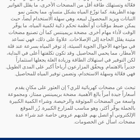
فعّالة وتستهلك طاقة أقل من المضخات الأخرى، ما يقلل الفواتير
بهذه الطريقة. كما توزّع المياه بشكل متساوٍ، مما يحسّن نمو
النباتات ويزيد المحصول لبيعه. وهي سهلة الاستخدام أيضاً، حيث
يمكن ضبط مؤقّتات أو أنظمة تحكم ذكية لكمية المياه، ما يوفّر
الوقت لأداء مهام أخرى.
مضخة بريميننس
كما أن تصنيع مضخات
متينة يقلل الحاجة إلى الإصلاحات. علاوةً على ذلك، فهي تساعد
في مواجهة الأحوال الجوية السيئة، إذ توفر المياه بسرعة عند قلة
الأمطار، مما يحمي المحاصيل. وقد تكون تكلفتها أعلى في البداية،
لكن التوفير في استهلاك الطاقة وزيادة الغلة يجعلها استثماراً
جديراً بالاهتمام. ويحقّق المزارعون أرباحاً أكبر على المدى الطويل.
فهي فعّالة وسهلة الاستخدام، وتضمن توفير المياه للمحاصيل.
تبحث عن مضخات كهربائية للري؟ إن العثور على مكانٍ يقدم
أسعاراً جيدة أمراً بالغ الأهمية.
مضخة بريميننس
ممتاز، ومجموعة
واسعة من المضخات الموثوقة والرخيصة. وشراء الكمية الكبيرة
بالجملة يوفّر أكثر، وهو مناسب للمزارع الكبيرة. زُر الموقع
الإلكتروني أو اتصل بهم. فلديهم عروض خاصة عند شراء عدة
مضخات. اسأل عن الخصومات.