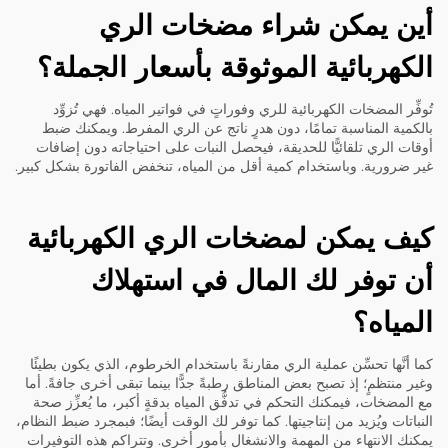
أين يمكن شراء مضخات الري
الكهربائية الموثوقة بأسعار الجملة؟
تُوفِّر المضخات الكهربائية للري وفوراتٍ في فواتير المياه. فهي تُزوِّد
بالكمية المناسبة تمامًا، دون هدرٍ ناتج عن الري المفرط. ويمكنك ضبط
أوقات الري تلقائيًّا للحديقة، فيحصل النبات على احتياجاته دون إضافات
غير ضرورية. وباستخدام كمية أقل من المياه، تنخفض الفاتورة بشكل كبير.
كيف يمكن لمضخات الري الكهربائية
أن توفر لك المال في استهلاك
المياه؟
كما أنَّها تحسِّن عملية الري مقارنةً باستخدام الخرطوم، الذي يكون بطيئًا
وغير منتظمٍ؛ إذ تصبح بعض المناطق رطبةً جدًّا بينما تبقى أخرى جافةً. أما
مع المضخات، فيمكنك التحكم في تدفُّق المياه بدقةٍ أكبر، ما يُعزِّز صحة
النباتات ويُزيد من إنتاجيتها. كما توفر لك الوقت أيضًا؛ فبمجرد ضبط النظام،
يمكنك الانتهاء من المهمة والانشغال بأمورٍ أخرى. وتتراكم هذه التوفيرات