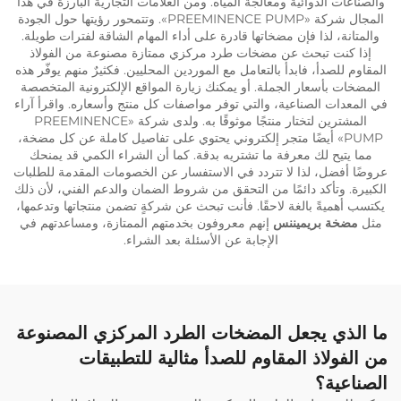
والصناعات الدوائية ومعالجة المياه. ومن العلامات التجارية البارزة في هذا
المجال شركة «PREEMINENCE PUMP». وتتمحور رؤيتها حول الجودة
والمتانة، لذا فإن مضخاتها قادرة على أداء المهام الشاقة لفترات طويلة.
إذا كنت تبحث عن مضخات طرد مركزي ممتازة مصنوعة من الفولاذ
المقاوم للصدأ، فابدأ بالتعامل مع الموردين المحليين. فكثيرٌ منهم يوفّر هذه
المضخات بأسعار الجملة. أو يمكنك زيارة المواقع الإلكترونية المتخصصة
في المعدات الصناعية، والتي توفر مواصفات كل منتج وأسعاره. واقرأ آراء
المشترين لتختار منتجًا موثوقًا به. ولدى شركة «PREEMINENCE
PUMP» أيضًا متجر إلكتروني يحتوي على تفاصيل كاملة عن كل مضخة،
مما يتيح لك معرفة ما تشتريه بدقة. كما أن الشراء الكمي قد يمنحك
عروضًا أفضل، لذا لا تتردد في الاستفسار عن الخصومات المقدمة للطلبات
الكبيرة. وتأكد دائمًا من التحقق من شروط الضمان والدعم الفني، لأن ذلك
يكتسب أهميةً بالغة لاحقًا. فأنت تبحث عن شركةٍ تضمن منتجاتها وتدعمها،
مثل
مضخة بريميننس
إنهم معروفون بخدمتهم الممتازة، ومساعدتهم في
الإجابة عن الأسئلة بعد الشراء.
ما الذي يجعل المضخات الطرد المركزي المصنوعة
من الفولاذ المقاوم للصدأ مثالية للتطبيقات
الصناعية؟