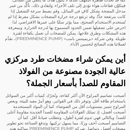
كما قد تحدث ظاهرة التكهُّف عندما لا يكون هناك ما يكفي من السائل،
فيتكوَّن فقاعات هواء تؤدي إلى تلف الأجزاء. ولتفادي ذلك، تأكَّد من غمر
مدخل المضخة بشكل كافٍ في السائل، وقم بضبط سرعة التشغيل إذا
كانت مرتفعة جدًّا. وقد ترتفع درجة حرارة المضخات بشكل مفرط إذا لم
تُستخدم الاستخدام الصحيح، مما يؤثر سلبًا على عمرها الافتراضي. لذا
احرص على تشغيلها ضمن الحدود المسموح بها لدرجة الحرارة. وبمعرفة
هذه المشكلات وطرق علاجها، يمكن للمضخات أن تعمل بكفاءة لفترة
طويلة. وفي شركة «بريميننس بامب» (PREEMINENCE PUMP)، نقدِّم
لعملائنا هذه النصائح لتحسين الأداء.
أين يمكن شراء مضخات طرد مركزي
عالية الجودة مصنوعة من الفولاذ
المقاوم للصدأ بأسعار الجملة؟
أصبحت تصاميم المراوح الآن أكثر كفاءة، وتُحرّك كميات أكبر من السوائل
باستخدام طاقة أقل. وتوفر ذلك في الفواتير، وهو أمرٌ مفيد للبيئة. وبعض
المراوح تتميز بمستويات أقل من الضوضاء. كما أن المواد المستخدمة
أصبحت أفضل، إذ تمتلك الفولاذات المقاومة للصدأ الجديدة مقاومةً أعلى
للصدأ. وبالتالي فهي تدوم لفترة أطول، وتتطلب صيانةً أقل. كما أن
التصاميم أصبحت أخف وزنًا، مما يسهل تركيبها. وتدفع الصناعة نحو تطوير
مضخاتٍ أفضل. وتواصل شركة PREEMINENCE PUMP مواكبة هذه