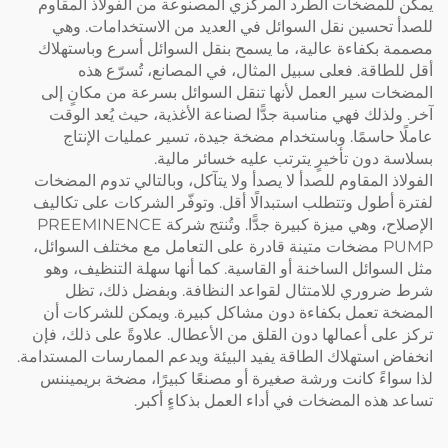
يمكن للمضخات الطرد المركزي المصنوعة من الفولاذ المقاوم
للصدأ تحسين نقل السوائل في العديد من الاستخدامات. وهي
مصممة بكفاءة عالية، ما يسمح بنقل السوائل أسرع وباستهلاك
أقل للطاقة. فعلى سبيل المثال، في المصانع، تُسرّع هذه
المضخات سير العمل لأنها تنقل السوائل بسرعة من مكانٍ إلى
آخر. ولذلك فهي مناسبة جدًّا لصناعة الأغذية، حيث يُعد الوقت
عاملًا حاسمًا. وباستخدام مضخة جيدة، تسير عمليات الإنتاج
بسلاسة دون تأخيرٍ يترتب عليه خسائر مالية.
الفولاذ المقاوم للصدأ لا يصدأ ولا يتآكل، وبالتالي تدوم المضخات
لفترة أطول وتتطلب استبدالًا أقل. وتوفّر الشركات على تكاليف
الإصلاح، وهي ميزة كبيرة جدًّا. وتُنتج شركة PREEMINENCE
PUMP مضخات متينة قادرة على التعامل مع مختلف السوائل،
مثل السوائل الساخنة أو القاسية. كما أنها سهلة التنظيف، وهو
شرط ضروري للامتثال لقواعد النظافة. وبفضل ذلك، تظل
المضخة تعمل بكفاءة دون مشاكل كبيرة. ويمكن للشركات أن
تركز على أعمالها دون القلق من الأعطال. علاوةً على ذلك، فإن
انخفاض استهلاك الطاقة يفيد البيئة ويدعم الممارسات المستدامة.
لذا سواءً كانت ورشة صغيرة أو مصنعًا كبيرًا،
مضخة بريميننس
تساعد هذه المضخات في أداء العمل بذكاءٍ أكبر.