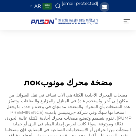
[email protected]
AR
مضخة محرك مونوبлок
مضخات المحرك الأحادية الكتلة هي آلات تساعد في نقل السوائل من
مكانٍ إلى آخر. وتُستخدم عادةً في المنازل والمزارع والصناعات. وتتميّز
هذه المضخات بأن المحرك والمضخة مدمجان في وحدة واحدة، ما يجعل
استخدامها سهلًا. وفي شركة «بريميننس بامب» (PREEMINENCE
PUMP)، نقوم بتصميم وتصنيع مضخات محرك أحادية الكتلة عالية الجودة،
فعّالة وموثوقة. سواءً كانت لغرض إمداد المياه في الري أو حماية
المنشآت من الحرائق أو الاستخدامات الصناعية في المصانع، فإن مضخاتنا
تقوم بالمهمة على أكمل وجه. وهي قوية ومتينة وتتوفر بأحجام مختلفة