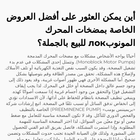
أين يمكن العثور على أفضل العروض
الخاصة بمضخات المحرك
المونوبлок للبيع بالجملة؟
أحيانًا يواجه الأشخاص مشكلات مع مضخات المحرك المدمجة
(Monoblock Motor Pumps). وتتمثل إحدى المشكلات في عدم بدء
تشغيل المضخة، وقد يكون السبب نقص التغذية الكهربائية أو تلف الأسلاك.
ولإصلاح هذه المشكلة، تحقق من مصدر الطاقة وقم بتوصيلها بشكل
صحيح. أما المشكلة الأخرى فهي ظهور أصوات غريبة، وقد يعود ذلك إلى
وجود جسم عالق داخل المضخة أو خلل في المحرك. لذا يجب إيقاف
التشغيل فورًا والتحقق من وجود أجسام غريبة إذا سمعت أصواتًا كهذه.
وينبغي تنظيف المضخة بانتظام للحفاظ على أدائها، لأن الانسدادات تؤدي
إلى انخفاض تدفق السائل أو تسبب تلفًا في المضخة. اتبع إرشادات شركة
«بريميننس بومب» (PREEMINENCE PUMP) الخاصة بالتنظيف
والفحص الدوري للتآكل. وقد لا تكون المضخة مناسبة للتعامل مع ضغط
معين أو نوع معيّن من السوائل، لذا اختر المضخة المناسبة للمهمة
المطلوبة. وإذا استمرت المشكلة، فاتصل بفريق الدعم الفني للحصول
على المشورة. ولذلك فإن الصيانة الجيدة تجنب حدوث المشكلات وتضمن
تشغيلًا سلسًا للمضخة على المدى الطويل. وإذا كنت تتعامل مع مياه