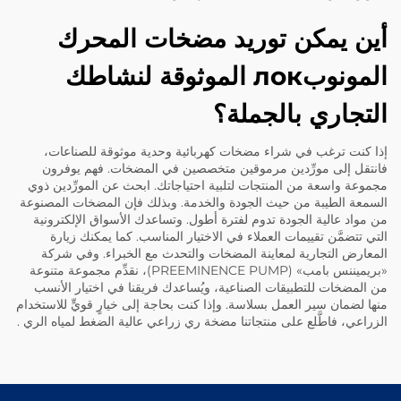
أين يمكن توريد مضخات المحرك
المونوبлок الموثوقة لنشاطك
التجاري بالجملة؟
إذا كنت ترغب في شراء مضخات كهربائية وحدية موثوقة للصناعات،
فانتقل إلى مورِّدين مرموقين متخصصين في المضخات. فهم يوفرون
مجموعة واسعة من المنتجات لتلبية احتياجاتك. ابحث عن المورِّدين ذوي
السمعة الطيبة من حيث الجودة والخدمة. وبذلك فإن المضخات المصنوعة
من مواد عالية الجودة تدوم لفترة أطول. وتساعدك الأسواق الإلكترونية
التي تتضمَّن تقييمات العملاء في الاختيار المناسب. كما يمكنك زيارة
المعارض التجارية لمعاينة المضخات والتحدث مع الخبراء. وفي شركة
«بريميننس بامب» (PREEMINENCE PUMP)، نقدِّم مجموعة متنوعة
من المضخات للتطبيقات الصناعية، ويُساعدك فريقنا في اختيار الأنسب
منها لضمان سير العمل بسلاسة. وإذا كنت بحاجة إلى خيارٍ قويٍّ للاستخدام
الزراعي، فاطَّلع على منتجاتنا
مضخة ري زراعي عالية الضغط لمياه الري
.