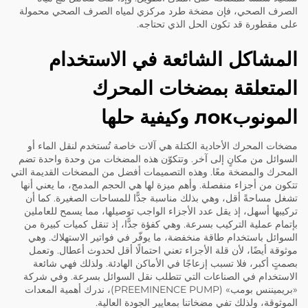
الصرف الصحي، فإن
مضخة طرد مركزي لمياه الصرف الصحي محمولة
على مقطورة
قد تكون الحل الذي تحتاجه.
المشاكل الشائعة في الاستخدام
المتعلقة بمضخات المحرك
المونوبлок وكيفية حلها
مضخات المحرك الأحادية الكتلة هي آلات خاصة تُستخدم لنقل الماء أو
السوائل من مكانٍ إلى آخر. وتتكوّن هذه المضخات من وحدة واحدة تضم
المحرك والمضخة معًا. وهذه التصميمات أفضل من المضخات القديمة التي
تتكون من أجزاء منفصلة. وأهم ميزة لها هي الحجم المدمج، ما يعني أنها
تشغل مساحةً أقل، وهي بذلك مناسبة جدًّا للمساحات الصغيرة. كما أن
تركيبها أسهل، إذ يقل عدد الأجزاء الواجب توصيلها، مما يسمح للعاملين
بإتمام عملية التركيب بسرعة. وهي كفؤة جدًّا، إذ تنقل كميات كبيرة من
السوائل باستخدام طاقة منخفضة، ما يوفّر في فواتير الاستهلاك. وهي
موثوقة أيضًا، لأن قلة الأجزاء تعني احتمالًا أقل لحدوث أعطال. وتعمل
بصمتٍ أكبر، فلا تسبب إزعاجًا في الأماكن الهادئة. ولذلك فهي شائعة
الاستخدام في الصناعات التي تتطلب نقل السوائل بسرعة. وفي شركة
«بريميننس بومب» (PREEMINENCE PUMP)، ندرك أهمية المعدات
الموثوقة، ولذلك تفي مضخاتنا بمعايير الجودة العالية.