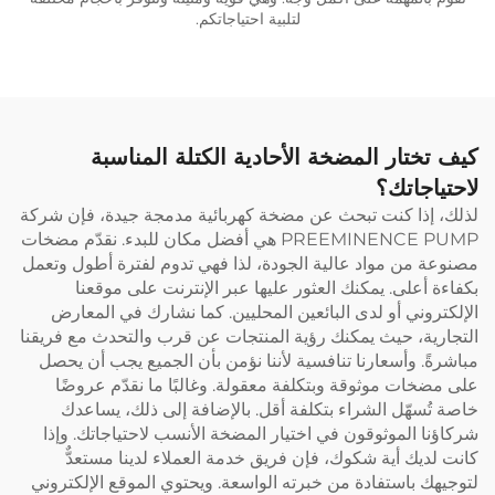
لتلبية احتياجاتكم.
كيف تختار المضخة الأحادية الكتلة المناسبة
لاحتياجاتك؟
لذلك، إذا كنت تبحث عن مضخة كهربائية مدمجة جيدة، فإن شركة
PREEMINENCE PUMP هي أفضل مكان للبدء. نقدّم مضخات
مصنوعة من مواد عالية الجودة، لذا فهي تدوم لفترة أطول وتعمل
بكفاءة أعلى. يمكنك العثور عليها عبر الإنترنت على موقعنا
الإلكتروني أو لدى البائعين المحليين. كما نشارك في المعارض
التجارية، حيث يمكنك رؤية المنتجات عن قرب والتحدث مع فريقنا
مباشرةً. وأسعارنا تنافسية لأننا نؤمن بأن الجميع يجب أن يحصل
على مضخات موثوقة وبتكلفة معقولة. وغالبًا ما نقدّم عروضًا
خاصة تُسهّل الشراء بتكلفة أقل. بالإضافة إلى ذلك، يساعدك
شركاؤنا الموثوقون في اختيار المضخة الأنسب لاحتياجاتك. وإذا
كانت لديك أية شكوك، فإن فريق خدمة العملاء لدينا مستعدٌّ
لتوجيهك باستفادة من خبرته الواسعة. ويحتوي الموقع الإلكتروني