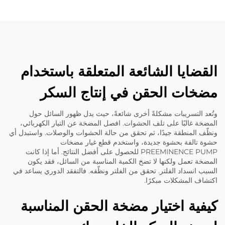
القضايا الشائعة المتعلقة باستخدام
مضخات الحقن في إنتاج السكر
وتُعد التسريبات مشكلةً أخرى شائعةً، حيث يدل ظهور السائل حول
المضخة غالبًا على تلف الحشوات. افصل المضخة عن التيار الكهربائي،
ونظّف المنطقة جيدًا، ثم تحقق من حالة الحشوات والوصلات. واستبدل أي
حشوة تالفة بحشوة جديدة، واستخدم قطع غيار مضخات
PREEMINENCE PUMP للحصول على أفضل النتائج. أما إذا كانت
المضخة تعمل ولكنها لا تضخ الكمية المناسبة من السائل، فقد يكون
السبب انسداد الفلتر. تحقق من الفلتر ونظّفه. فالتفقد الدوري يساعد في
اكتشاف المشكلات مبكرًا.
كيفية اختيار مضخة الحقن المناسبة