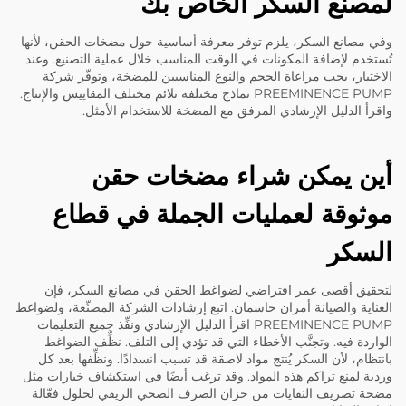
لمصنع السكر الخاص بك
وفي مصانع السكر، يلزم توفر معرفة أساسية حول مضخات الحقن، لأنها
تُستخدم لإضافة المكونات في الوقت المناسب خلال عملية التصنيع. وعند
الاختيار، يجب مراعاة الحجم والنوع المناسبين للمضخة، وتوفّر شركة
PREEMINENCE PUMP نماذج مختلفة تلائم مختلف المقاييس والإنتاج.
واقرأ الدليل الإرشادي المرفق مع المضخة للاستخدام الأمثل.
أين يمكن شراء مضخات حقن
موثوقة لعمليات الجملة في قطاع
السكر
لتحقيق أقصى عمر افتراضي لضواغط الحقن في مصانع السكر، فإن
العناية والصيانة أمران حاسمان. اتبع إرشادات الشركة المصنِّعة، ولضواغط
PREEMINENCE PUMP اقرأ الدليل الإرشادي ونفِّذ جميع التعليمات
الواردة فيه. وتجنَّب الأخطاء التي قد تؤدي إلى التلف. نظِّف الضواغط
بانتظام، لأن السكر يُنتج مواد لاصقة قد تسبب انسدادًا. ونظِّفها بعد كل
وردية لمنع تراكم هذه المواد. وقد ترغب أيضًا في استكشاف خيارات مثل
مضخة تصريف النفايات من خزان الصرف الصحي الريفي
لحلول فعّالة