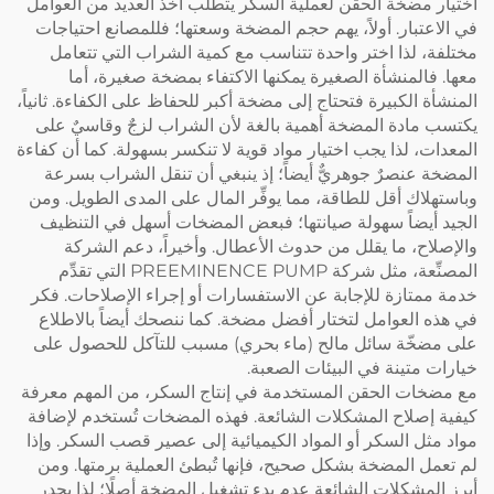
اختيار مضخة الحقن لعملية السكر يتطلب أخذ العديد من العوامل
في الاعتبار. أولاً، يهم حجم المضخة وسعتها؛ فللمصانع احتياجات
مختلفة، لذا اختر واحدة تتناسب مع كمية الشراب التي تتعامل
معها. فالمنشأة الصغيرة يمكنها الاكتفاء بمضخة صغيرة، أما
المنشأة الكبيرة فتحتاج إلى مضخة أكبر للحفاظ على الكفاءة. ثانياً،
يكتسب مادة المضخة أهمية بالغة لأن الشراب لزجٌ وقاسيٌ على
المعدات، لذا يجب اختيار مواد قوية لا تنكسر بسهولة. كما أن كفاءة
المضخة عنصرٌ جوهريٌّ أيضاً؛ إذ ينبغي أن تنقل الشراب بسرعة
وباستهلاك أقل للطاقة، مما يوفِّر المال على المدى الطويل. ومن
الجيد أيضاً سهولة صيانتها؛ فبعض المضخات أسهل في التنظيف
والإصلاح، ما يقلل من حدوث الأعطال. وأخيراً، دعم الشركة
المصنِّعة، مثل شركة PREEMINENCE PUMP التي تقدِّم
خدمة ممتازة للإجابة عن الاستفسارات أو إجراء الإصلاحات. فكر
في هذه العوامل لتختار أفضل مضخة. كما ننصحك أيضاً بالاطلاع
على
مضخّة سائل مالح (ماء بحري) مسبب للتآكل
للحصول على
خيارات متينة في البيئات الصعبة.
مع مضخات الحقن المستخدمة في إنتاج السكر، من المهم معرفة
كيفية إصلاح المشكلات الشائعة. فهذه المضخات تُستخدم لإضافة
مواد مثل السكر أو المواد الكيميائية إلى عصير قصب السكر. وإذا
لم تعمل المضخة بشكل صحيح، فإنها تُبطئ العملية برمتها. ومن
أبرز المشكلات الشائعة عدم بدء تشغيل المضخة أصلًا؛ لذا يجدر