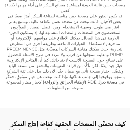
مضخات حقن عالية الجودة لمساعدة مصانع السكر على أداء مهامها بكفاءة
أفضل.
قد يكون العثور على مضخة حقن مناسبة لصناعة السكر أمرًا صعبًا في
بعض الأحيان. فأنت تبحث عن مضخة تعمل بكفاءة عالية، وتتمتع بعمر
افتراضي طويل، وسهلة الاستخدام. ومن أفضل المصادر المورِّدون
المتخصصون في المضخات والمعدات المشابهة لها، إذ يمتلكون الخبرة
اللازمة في هذا المجال. يمكنك الاطلاع على مواقعهم الإلكترونية أو
متاجرهم لاستكشاف الخيارات المتاحة. وطريقة أخرى هي المعارض
التجارية، حيث يمكنك مقابلة الشركات المصنِّعة مثل PREEMINENCE
PUMP ومعاينة منتجاتها عن قرب. ولا تتردد في طرح الأسئلة للحصول
على نصائح حول المضخة الأنسب لاحتياجاتك. كما أن المتاجر الإلكترونية
خيارٌ جيد أيضًا، لكن تأكَّد من قراءة التقييمات والتحقق من سمعة البائع.
ويفضَّل اختيار مضخة تأتي مع ضمان جيِّد، لأن ذلك يدل على ثقة الشركة
بمنتجها ووقوفها إلى جانب عملائها. وإذا كنت تبحث عن خيارٍ موثوقٍ، ففكِّر
في
مضخة ديزل PDE (لإطفاء الحرائق والزراعة)
كخيار ممتاز لمجموعة
متنوعة من التطبيقات.
كيف تحسِّن المضخات الحقنية كفاءة إنتاج السكر