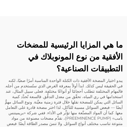
ما هي المزايا الرئيسية للمضخات
الأفقية من نوع المونوبلاك في
التطبيقات الصناعية؟
يبدو اختيار المضخة الأفقية ذات الكتلة الواحدة المناسبة أمرًا صعبًا، لكنه
في الحقيقة ليس كذلك. ابدأ أولاً بمعرفة الغرض الذي ستُستخدم من أجله.
فالمهام المختلفة تتطلب أحجامًا أو أنواعًا مختلفة. فعلى سبيل المثال، عند
استخدامها في ري المياه، تحقَّق من معدل التدفُّق. فالسعة تُحدِّد كمية
السائل التي يمكن للمضخة نقلها خلال فترة زمنية معيَّنة. ونوع السائل مهمٌّ
أيضًا — فبعض السوائل مسببة للتآكل، لذا اختر مضخة قادرة على التعامل
معها. كما أن المواد المصنَّعة منها تؤثِّر في الأداء. ففي شركة «بريميننس
بامب» (PREEMINENCE PUMP)، نقدِّم مضخات مصنوعة من مواد
متنوعة تناسب مختلف أنواع السوائل. ولا تنسَ مصدر الطاقة أيضًا: فبعض