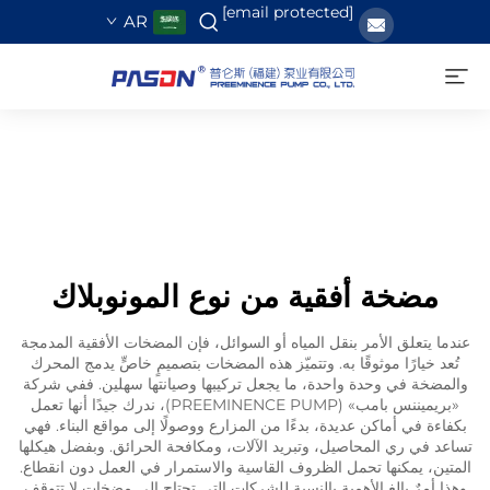
[email protected]
AR
مضخة أفقية من نوع المونوبلاك
عندما يتعلق الأمر بنقل المياه أو السوائل، فإن المضخات الأفقية المدمجة
تُعد خيارًا موثوقًا به. وتتميّز هذه المضخات بتصميمٍ خاصٍّ يدمج المحرك
والمضخة في وحدة واحدة، ما يجعل تركيبها وصيانتها سهلين. ففي شركة
«بريميننس بامب» (PREEMINENCE PUMP)، ندرك جيدًا أنها تعمل
بكفاءة في أماكن عديدة، بدءًا من المزارع ووصولًا إلى مواقع البناء. فهي
تساعد في ري المحاصيل، وتبريد الآلات، ومكافحة الحرائق. وبفضل هيكلها
المتين، يمكنها تحمل الظروف القاسية والاستمرار في العمل دون انقطاع.
وهذا أمرٌ بالغ الأهمية بالنسبة للشركات التي تحتاج إلى مضخات لا تتوقف