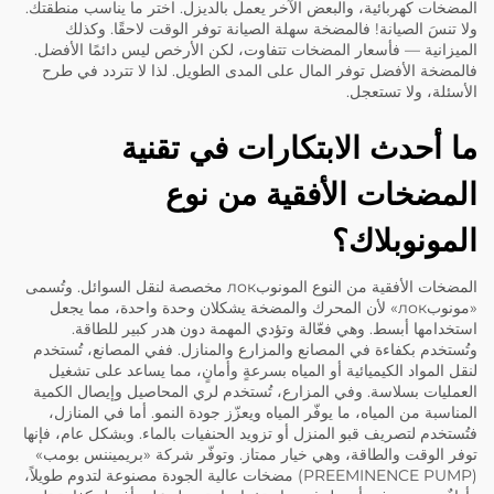
المضخات كهربائية، والبعض الآخر يعمل بالديزل. اختر ما يناسب منطقتك.
ولا تنسَ الصيانة! فالمضخة سهلة الصيانة توفر الوقت لاحقًا. وكذلك
الميزانية — فأسعار المضخات تتفاوت، لكن الأرخص ليس دائمًا الأفضل.
فالمضخة الأفضل توفر المال على المدى الطويل. لذا لا تتردد في طرح
الأسئلة، ولا تستعجل.
ما أحدث الابتكارات في تقنية
المضخات الأفقية من نوع
المونوبلاك؟
المضخات الأفقية من النوع المونوبлок مخصصة لنقل السوائل. وتُسمى
«مونوبлок» لأن المحرك والمضخة يشكلان وحدة واحدة، مما يجعل
استخدامها أبسط. وهي فعّالة وتؤدي المهمة دون هدر كبير للطاقة.
وتُستخدم بكفاءة في المصانع والمزارع والمنازل. ففي المصانع، تُستخدم
لنقل المواد الكيميائية أو المياه بسرعةٍ وأمانٍ، مما يساعد على تشغيل
العمليات بسلاسة. وفي المزارع، تُستخدم لري المحاصيل وإيصال الكمية
المناسبة من المياه، ما يوفّر المياه ويعزّز جودة النمو. أما في المنازل،
فتُستخدم لتصريف قبو المنزل أو تزويد الحنفيات بالماء. وبشكل عام، فإنها
توفر الوقت والطاقة، وهي خيار ممتاز. وتوفّر شركة «بريميننس بومب»
(PREEMINENCE PUMP) مضخات عالية الجودة مصنوعة لتدوم طويلاً،