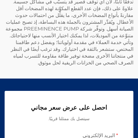
تدفقًا ثابتًا، لأن أي توقُّف قصير قد يتسبَّب في مشاكل جسيمة.
علاوةً على ذلك، فإن عدد القطع المكوِّنة لهذه المضخات أقل
مقارنةً بأنواع المضخات الأخرى، ما يقلِّل من احتمالات حدوث
الأعطال. ويُقدِّر المشترون بالجملة هذه البساطة، إذ تصبح عمليات
الصيانة أسهل. وتوفِّر شركة PREEMINENCE PUMP مجموعة
متنوِّعة من الموديلات، لذا يمكنك اختيار الأنسب منها لاحتياجاتك.
وتأتي خدمة العملاء في مقدمة أولوياتنا؛ وبفضل دعم طاقمنا
المختص، ستشعر بالثقة في اختيارك. وقد ترغب أيضًا في النظر
في منتجاتنا الأخرى
مضخة توفير طاقة مقاومة للتسرب لمياه
الصرف الصحي من الخزانات الريفية
لحل موثوق.
احصل على عرض سعر مجاني
سيتصل بك ممثلنا قريبًا.
البريد الإلكتروني