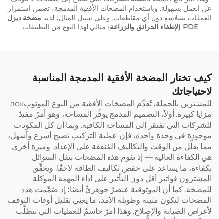
عن العمل بسهولة. وباستخدام المضخات الأفقية المدمجة، تضمن استمرار
العمليات بسلاسةٍ دون أي مقاطعات. وعلى سبيل المثال، لدينا
مضخة ديزل
PDE (لإطفاء الحرائق والزراعة)
مثالي لهذا النوع من التطبيقات.
كيف تختار المضخة الأفقية المدمجة المناسبة
لاحتياجاتك
للمشترين بالجملة، تُقدِّم المضخات الأفقية من النوع المونوبлок
مزايا كبيرة. أولاً، التصميم المدمج يوفِّر المساحة، وهو أمرٌ مفيدٌ
للشركات التي تفتقر إلى المساحة الكافية. وبما أن كل المكونات
موجودة في وحدة واحدة، فإن عملية التركيب تصبح أسرع وأسهل،
مما يقلِّل من الوقت والتكاليف المُنفقة على الإعداد. وميزة أخرى
هي الكفاءة العالية — إذ تقوم هذه المضخات بنقل السوائل
بكفاءة، ما يساعد على خفض تكاليف الطاقة لاحقًا. ويحقِّق
المشترون فواتير أقل دون التأثير على أداء المهمة الموكلة
للمضخة. كما أن الموثوقية عنصرٌ جوهريٌّ أيضًا؛ إذ صُمِّمت هذه
المضخات لتكون متينة وطويلة الأمد، ما يعني تقليل أوقات التوقف
لأغراض الصيانة والإصلاح. وهذا أمرٌ حاسمٌ للعمليات التي تتطلَّب