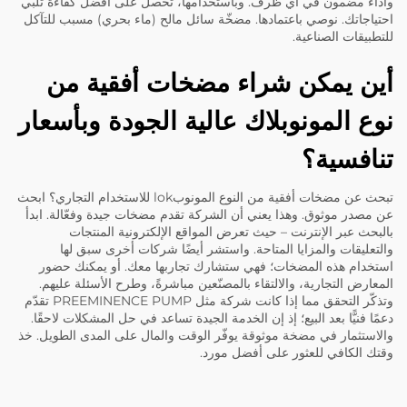
وأداءٌ مضمون في أي ظرف. وباستخدامها، تحصل على أفضل كفاءة تلبي
احتياجاتك. نوصي باعتمادها.
مضخّة سائل مالح (ماء بحري) مسبب للتآكل
للتطبيقات الصناعية.
أين يمكن شراء مضخات أفقية من
نوع المونوبلاك عالية الجودة وبأسعار
تنافسية؟
تبحث عن مضخات أفقية من النوع المونوبlok للاستخدام التجاري؟ ابحث
عن مصدر موثوق. وهذا يعني أن الشركة تقدم مضخات جيدة وفعّالة. ابدأ
بالبحث عبر الإنترنت – حيث تعرض المواقع الإلكترونية المنتجات
والتعليقات والمزايا المتاحة. واستشر أيضًا شركات أخرى سبق لها
استخدام هذه المضخات؛ فهي ستشارك تجاربها معك. أو يمكنك حضور
المعارض التجارية، والالتقاء بالمصنّعين مباشرةً، وطرح الأسئلة عليهم.
وتذكّر التحقق مما إذا كانت شركة مثل PREEMINENCE PUMP تقدّم
دعمًا فنيًّا بعد البيع؛ إذ إن الخدمة الجيدة تساعد في حل المشكلات لاحقًا.
والاستثمار في مضخة موثوقة يوفّر الوقت والمال على المدى الطويل. خذ
وقتك الكافي للعثور على أفضل مورد.