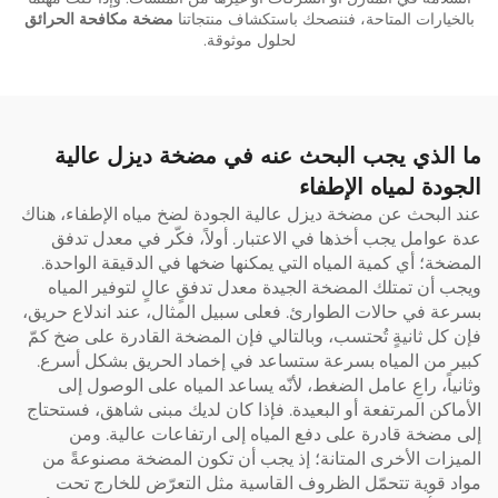
بالخيارات المتاحة، فننصحك باستكشاف منتجاتنا
مضخة مكافحة الحرائق
لحلول موثوقة.
ما الذي يجب البحث عنه في مضخة ديزل عالية
الجودة لمياه الإطفاء
عند البحث عن مضخة ديزل عالية الجودة لضخ مياه الإطفاء، هناك
عدة عوامل يجب أخذها في الاعتبار. أولاً، فكّر في معدل تدفق
المضخة؛ أي كمية المياه التي يمكنها ضخها في الدقيقة الواحدة.
ويجب أن تمتلك المضخة الجيدة معدل تدفقٍ عالٍ لتوفير المياه
بسرعة في حالات الطوارئ. فعلى سبيل المثال، عند اندلاع حريق،
فإن كل ثانيةٍ تُحتسب، وبالتالي فإن المضخة القادرة على ضخ كمّ
كبير من المياه بسرعة ستساعد في إخماد الحريق بشكل أسرع.
وثانياً، راعِ عامل الضغط، لأنّه يساعد المياه على الوصول إلى
الأماكن المرتفعة أو البعيدة. فإذا كان لديك مبنى شاهق، فستحتاج
إلى مضخة قادرة على دفع المياه إلى ارتفاعات عالية. ومن
الميزات الأخرى المتانة؛ إذ يجب أن تكون المضخة مصنوعةً من
مواد قوية تتحمّل الظروف القاسية مثل التعرّض للخارج تحت