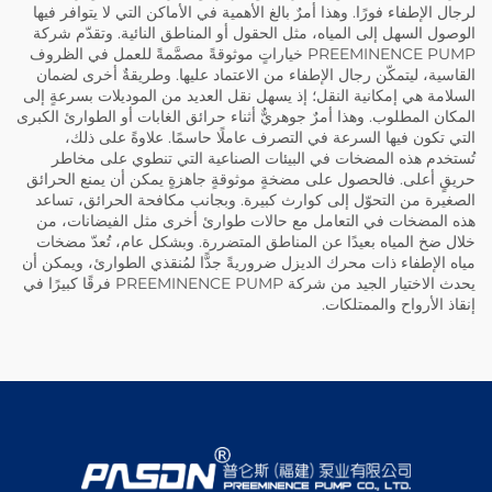
لرجال الإطفاء فورًا. وهذا أمرٌ بالغ الأهمية في الأماكن التي لا يتوافر فيها
الوصول السهل إلى المياه، مثل الحقول أو المناطق النائية. وتقدّم شركة
PREEMINENCE PUMP خياراتٍ موثوقةً مصمَّمةً للعمل في الظروف
القاسية، ليتمكّن رجال الإطفاء من الاعتماد عليها. وطريقةٌ أخرى لضمان
السلامة هي إمكانية النقل؛ إذ يسهل نقل العديد من الموديلات بسرعةٍ إلى
المكان المطلوب. وهذا أمرٌ جوهريٌّ أثناء حرائق الغابات أو الطوارئ الكبرى
التي تكون فيها السرعة في التصرف عاملًا حاسمًا. علاوةً على ذلك،
تُستخدم هذه المضخات في البيئات الصناعية التي تنطوي على مخاطر
حريقٍ أعلى. فالحصول على مضخةٍ موثوقةٍ جاهزةٍ يمكن أن يمنع الحرائق
الصغيرة من التحوّل إلى كوارث كبيرة. وبجانب مكافحة الحرائق، تساعد
هذه المضخات في التعامل مع حالات طوارئ أخرى مثل الفيضانات، من
خلال ضخ المياه بعيدًا عن المناطق المتضررة. وبشكل عام، تُعدّ مضخات
مياه الإطفاء ذات محرك الديزل ضروريةً جدًّا لمُنقذي الطوارئ، ويمكن أن
يحدث الاختيار الجيد من شركة PREEMINENCE PUMP فرقًا كبيرًا في
إنقاذ الأرواح والممتلكات.