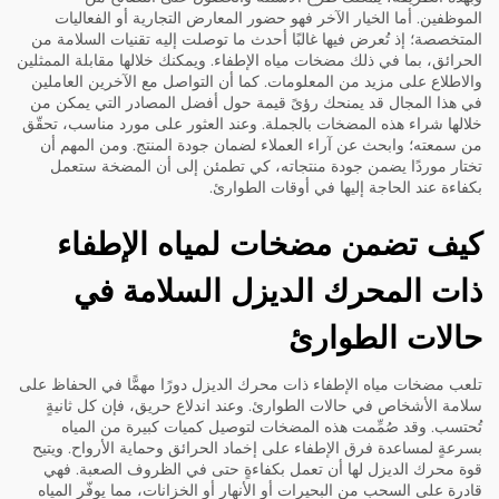
الموظفين. أما الخيار الآخر فهو حضور المعارض التجارية أو الفعاليات
المتخصصة؛ إذ تُعرض فيها غالبًا أحدث ما توصلت إليه تقنيات السلامة من
الحرائق، بما في ذلك مضخات مياه الإطفاء. ويمكنك خلالها مقابلة الممثلين
والاطلاع على مزيد من المعلومات. كما أن التواصل مع الآخرين العاملين
في هذا المجال قد يمنحك رؤىً قيمة حول أفضل المصادر التي يمكن من
خلالها شراء هذه المضخات بالجملة. وعند العثور على مورد مناسب، تحقّق
من سمعته؛ وابحث عن آراء العملاء لضمان جودة المنتج. ومن المهم أن
تختار موردًا يضمن جودة منتجاته، كي تطمئن إلى أن المضخة ستعمل
بكفاءة عند الحاجة إليها في أوقات الطوارئ.
كيف تضمن مضخات لمياه الإطفاء
ذات المحرك الديزل السلامة في
حالات الطوارئ
تلعب مضخات مياه الإطفاء ذات محرك الديزل دورًا مهمًّا في الحفاظ على
سلامة الأشخاص في حالات الطوارئ. وعند اندلاع حريق، فإن كل ثانيةٍ
تُحتسب. وقد صُمِّمت هذه المضخات لتوصيل كميات كبيرة من المياه
بسرعةٍ لمساعدة فرق الإطفاء على إخماد الحرائق وحماية الأرواح. ويتيح
قوة محرك الديزل لها أن تعمل بكفاءةٍ حتى في الظروف الصعبة. فهي
قادرة على السحب من البحيرات أو الأنهار أو الخزانات، مما يوفّر المياه