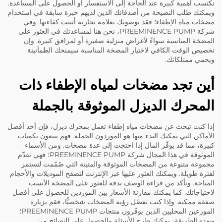
تكتسب أهمية كبيرة عند الحاجة إلى الاستفسار أو الحصول على المساعدة.
ويمكنك طلب النصيحة من أصدقائك الذين لديهم خبرة سابقة في استخدام
مضخات مياه الإطفاء؛ فقد يوصونك بعلامة تجارية أثبتت كفاءتها. وفي
شركة PREEMINENCE PUMP، نحن هنا لمساعدتك في العثور على
المضخة المناسبة سواءً لأغراض منزلية صغيرة أو لمرافق كبيرة. وإن
تخصيص الوقت الكافي لاختيار المضخة المناسبة سيمنحك الطمأنينة
ويحمي ممتلكاتك.
أين تجد مضخات لمياه الإطفاء ذات
المحرك الديزل الموثوقة بالجملة
إذا كنت تبحث عن مضخات مياه إطفاء تعمل بمحرك ديزل، فإن أحد أفضل
الأماكن التي يمكنك البدء منها هو الموردون الجملة. فهم يبيعون بكميات
كبيرة، مما قد يوفّر المال إذا احتجت إلى عدة مضخات. ومن الأسماء
الموثوقة في هذا المجال شركة PREEMINENCE PUMP؛ فهي تقدّم
مجموعة متنوعة من المضخات الموثوقة والمتينة التي صُمّمت لتستمر
لفترة طويلة. ويمكنك العثور عليها عبر الإنترنت لتصفح الموديلات والأحجام
المتاحة. وتأكد من قراءة الوصف بدقة للعثور على المضخة الأنسب
لاحتياجاتك. كما يمكنك مقارنة الأسعار بين الموردين للحصول على أفضل
صفقة ممكنة. وإذا كنت تفضّل رؤية المضخات شخصيًّا، فقم بزيارة
الموزعين المحليين الذين يوفّرون منتجات PREEMINENCE PUMP؛
وبهذه الطريقة، يمكنك طرح الأسئلة والحصول على النصائح من