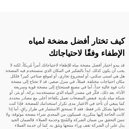
كيف تختار أفضل مضخة لمياه
الإطفاء وفقًا لاحتياجاتك
قد يبدو اختيار أفضل مضخة مياه للإطفاء لاحتياجاتك أمراً مُربكاً، لكنه لا
يجب أن يكون كذلك. ابدأ بالتفكير في المكان الذي ستستخدم فيه المضخة:
هل هي لمبنى سكني، أو لمشروع تجاري، أو لموقع صناعي كبير؟ فلكل
مكان احتياجات مختلفة. فمثلاً، في منزل صغير، قد لا تحتاج إلى مضخة
ذات قوة عالية جداً، أما في مصنعٍ فستحتاج إلى مضخة قوية وسريعة
الأداء. بعد ذلك، فكّر في مصدر المياه الذي ستستخدمه: بركة، أو بئر، أو
شبكة مياه بلدية. فبعض المضخات تعمل بكفاءة أعلى مع مصادر محددة.
كما ينبغي أن تأخذ في الاعتبار مدى تكرار استخدامك للمضخة. فإذا كنت
تحتاجها بشكل نادر فقط، فقد لا تستحق الاستثمار في طراز راقٍ، أما إذا
كانت الحاجة إليها متكررة، فسيكون من المجدي شراء مضخة موثوقة. ولا
تنسَ التحقق من ضمان الشركة والمُنتج وخدمة العملاء. فالضمان الجيد
يدل على أن الشركة تقف وراء منتجها وتثق به. كما أن خدمة العملاء