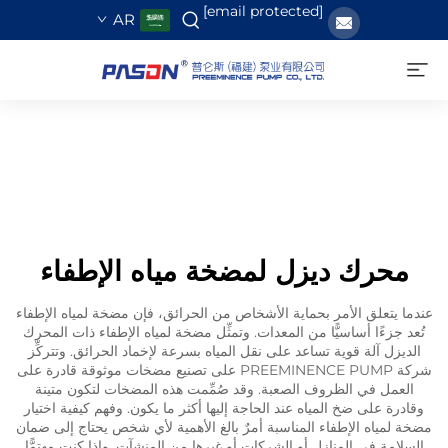
[email protected]
AR
محرك ديزل لمضخة مياه الإطفاء
عندما يتعلق الأمر بحماية الأشخاص من الحرائق، فإن مضخة لمياه الإطفاء
تُعد جزءًا أساسيًّا من المعدات. وتمثِّل مضخة لمياه الإطفاء ذات المحرك
الديزل آلة قوية تساعد على نقل المياه بسرعة لإخماد الحرائق. وتتركِّز
شركة PREEMINENCE PUMP على تصنيع مضخات موثوقة قادرة على
العمل في الظروف الصعبة. وقد صُمِّمت هذه المضخات لتكون متينة
وقادرة على ضخ المياه عند الحاجة إليها أكثر ما يكون. وفهم كيفية اختيار
مضخة لمياه الإطفاء المناسبة أمرٌ بالغ الأهمية لأي شخص يحتاج إلى ضمان
السلامة في المنازل أو الشركات أو غيرها من المنشآت. وإذا كنت مهتمًّا