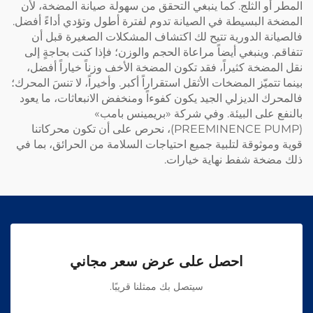
المطر أو الثلج. كما ينبغي التحقق من سهولة صيانة المضخة، لأن
المضخة البسيطة في الصيانة تدوم لفترة أطول وتؤدي أداءً أفضل.
فالصيانة الدورية تتيح لك اكتشاف المشكلات الصغيرة قبل أن
تتفاقم. وينبغي أيضاً مراعاة الحجم والوزن؛ فإذا كنت بحاجةٍ إلى
نقل المضخة كثيراً، فقد تكون المضخة الأخف وزناً خياراً أفضل،
بينما تتميّز المضخات الأثقل استقراراً أكبر. وأخيراً، لا تنسَ المحرك؛
فالمحرك الديزلي الجيد يكون كفوءاً ومنخفض الانبعاثات، ما يعود
بالنفع على البيئة. وفي شركة «بريمينس بامب»
(PREEMINENCE PUMP)، نحرص على أن تكون محركاتنا
قوية وموثوقة لتلبية جميع احتياجات السلامة من الحرائق، بما في
ذلك
مضخة شفط نهاية
خيارات.
احصل على عرض سعر مجاني
سيتصل بك ممثلنا قريبًا.