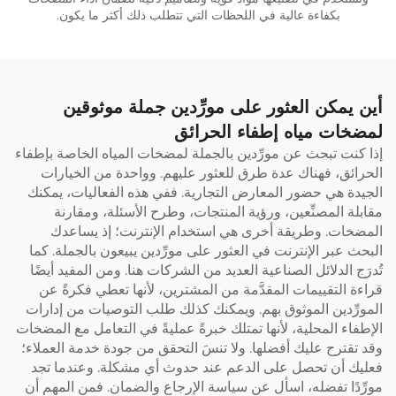
بكفاءة عالية في اللحظات التي تتطلب ذلك أكثر ما يكون.
أين يمكن العثور على مورِّدين جملة موثوقين
لمضخات مياه إطفاء الحرائق
إذا كنت تبحث عن مورِّدين بالجملة لمضخات المياه الخاصة بإطفاء
الحرائق، فهناك عدة طرق للعثور عليهم. وواحدة من الخيارات
الجيدة هي حضور المعارض التجارية. ففي هذه الفعاليات، يمكنك
مقابلة المصنِّعين، ورؤية المنتجات، وطرح الأسئلة، ومقارنة
المضخات. وطريقة أخرى هي استخدام الإنترنت؛ إذ يساعدك
البحث عبر الإنترنت في العثور على مورِّدين يبيعون بالجملة. كما
تُدرَج الدلائل الصناعية العديد من الشركات هنا. ومن المفيد أيضًا
قراءة التقييمات المقدَّمة من المشترين، لأنها تعطي فكرةً عن
المورِّدين الموثوق بهم. ويمكنك كذلك طلب التوصيات من إدارات
الإطفاء المحلية، لأنها تمتلك خبرةً عمليةً في التعامل مع المضخات
وقد تقترح عليك أفضلها. ولا تنسَ التحقق من جودة خدمة العملاء؛
فعليك أن تحصل على الدعم عند حدوث أي مشكلة. وعندما تجد
مورِّدًا تفضله، اسأل عن سياسة الإرجاع والضمان. فمن المهم أن