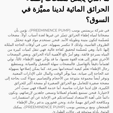
الحرائق المائية لدينا مميَّزة في
السوق؟
في شركة بريمننس بومب (PREEMINENCE PUMP)، نؤمن بأن
مضخاتنا لمياه إطفاء الحرائق تتميّز عن غيرها لعدة أسباب. أولاً، مضخات
مُصمَّمة لتكون متينة وطويلة الأمد. فنحن نستخدم مواد قوية تتحمّل
الظروف القاسية، ولذلك لا تنكسر بسهولة، حتى في أوقات الحاجة الملحّة
إليها. ثانياً، وهي مُصمَّمة لتحقيق كفاءة عالية. فهي تنقل كميات كبيرة من
المياه بسرعةٍ فائقة، وهو أمرٌ بالغ الأهمية أثناء الحرائق. وبعض المضخات
الأخرى تفتقر إلى هذه القوة نفسها، ما قد يؤخّر جهود الإطفاء. ثالثاً، نولي
اهتماماً دقيقاً بالتفاصيل. فالمضخات سهلة التشغيل والصيانة. ويستطيع
رجال الإطفاء تعلُّم كيفية استخدامها بسرعة، كما يمكن إصلاحها بسهولة
عند الحاجة إلى صيانة، مما يوفّر الوقت والمال على الإدارات المعنية.
ونوفر أيضاً مجموعة متنوعة من الأحجام والتصاميم. سواءً كنت بحاجة إلى
مضخة صغيرة للتعامل مع الحرائق الصغيرة أو مضخة أكبر للحرائق
الكبيرة، فإن لدينا خيارات مناسبة. أما خدمة العملاء فهي سببٌ آخر
لاختيارنا. فنحن نستمع باهتمامٍ لعملائنا ونسعى جاهدين لإرضائهم، ونكون
دائماً على أهبة الاستعداد لمساعدتكم في الإجابة عن أي استفسارات.
ومكافحة الحرائق مهمةٌ جادة، ونحن فخورون بدعم رجال الإطفاء
الشجعان. ومع بريمننس بومب (PREEMINENCE PUMP)، يمكنك
الوثوق بأداةٍ موثوقةٍ في حالات الطوارئ.