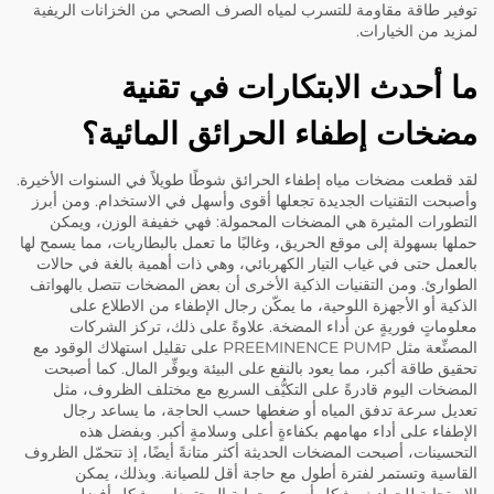
توفير طاقة مقاومة للتسرب لمياه الصرف الصحي من الخزانات الريفية
لمزيد من الخيارات.
ما أحدث الابتكارات في تقنية
مضخات إطفاء الحرائق المائية؟
لقد قطعت مضخات مياه إطفاء الحرائق شوطًا طويلاً في السنوات الأخيرة.
وأصبحت التقنيات الجديدة تجعلها أقوى وأسهل في الاستخدام. ومن أبرز
التطورات المثيرة هي المضخات المحمولة: فهي خفيفة الوزن، ويمكن
حملها بسهولة إلى موقع الحريق، وغالبًا ما تعمل بالبطاريات، مما يسمح لها
بالعمل حتى في غياب التيار الكهربائي، وهي ذات أهمية بالغة في حالات
الطوارئ. ومن التقنيات الذكية الأخرى أن بعض المضخات تتصل بالهواتف
الذكية أو الأجهزة اللوحية، ما يمكّن رجال الإطفاء من الاطلاع على
معلوماتٍ فوريةٍ عن أداء المضخة. علاوةً على ذلك، تركز الشركات
المصنِّعة مثل PREEMINENCE PUMP على تقليل استهلاك الوقود مع
تحقيق طاقة أكبر، مما يعود بالنفع على البيئة ويوفِّر المال. كما أصبحت
المضخات اليوم قادرةً على التكيُّف السريع مع مختلف الظروف، مثل
تعديل سرعة تدفق المياه أو ضغطها حسب الحاجة، ما يساعد رجال
الإطفاء على أداء مهامهم بكفاءةٍ أعلى وسلامةٍ أكبر. وبفضل هذه
التحسينات، أصبحت المضخات الحديثة أكثر متانةً أيضًا، إذ تتحمّل الظروف
القاسية وتستمر لفترة أطول مع حاجة أقل للصيانة. وبذلك، يمكن