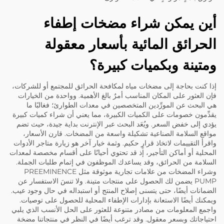
أين يمكن شراء مضخات إطفاء
الحرائق المائية بأسعار معقولة
ومتينة وبكميات كبيرة؟
إذا كنت بحاجة إلى مضخات مياه لمكافحة الحرائق للمجتمع أو للشركات،
فإن العثور على المكان المناسب أمرٌ بالغ الأهمية. وواحدة من الخيارات
هي البحث عن المورِّدين المتخصصين في معدات الطوارئ؛ فغالبًا ما
يقدِّمون خصومات على الكميات الكبيرة، مما يعني أن شراء كميات كبيرة
يؤدي إلى خفض السعر. ويُعَد البحث عبر الإنترنت بداية جيدة، حيث تضم
مواقع السلامة الصناعية تشكيلة واسعة من المضخات. قارن الأسعار،
واقرأ التقييمات لاتخاذ قرارٍ حكيم. وثمة خيار آخر هو زيارة متاجر الأدوات
المحلية أو أماكن التأجير، إذ قد تحتوي أحيانًا على أقسام مخصصة لمعدات
السلامة من الحرائق، وقد يساعدك الموظفون في إتمام طلبات الجملة.
وشراء المضخات من علامات تجارية موثوقة مثل PREEMINENCE
PUMP يضمن لك الحصول على منتجات متينة. ولا تنسَ الاستفسار عن
الضمانات أيضًا، حتى يتسنى إصلاح المنتج أو استبداله في حال وجود عيب.
ويمكنك أيضًا الاستعانة بإدارات الإطفاء المحلية للحصول على توصيات.
واجمع المعلومات من مصادر متنوعة للعثور على الحل الأنسب الذي يلبي
احتياجاتك وبسعر معقول. وقد ترغب أيضًا في النظر في منتجاتنا
مضخة