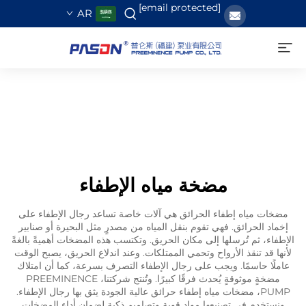
[email protected]
AR
مضخة مياه الإطفاء
مضخات مياه إطفاء الحرائق هي آلات خاصة تساعد رجال الإطفاء على
إخماد الحرائق. فهي تقوم بنقل المياه من مصدرٍ مثل البحيرة أو صنابير
الإطفاء، ثم تُرسلها إلى مكان الحريق. وتكتسب هذه المضخات أهميةً بالغةً
لأنها قد تنقذ الأرواح وتحمي الممتلكات. وعند اندلاع الحريق، يصبح الوقت
عاملًا حاسمًا. ويجب على رجال الإطفاء التصرف بسرعة، كما أن امتلاك
مضخةٍ موثوقةٍ يُحدث فرقًا كبيرًا. وتُنتج شركتنا، PREEMINENCE
PUMP، مضخات مياه إطفاء حرائق عالية الجودة يثق بها رجال الإطفاء.
ونستخدم في تصنيعها مواد قوية وتصاميم ذكية لضمان أداء المضخات