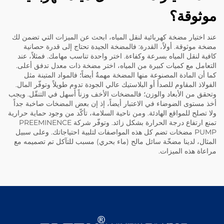
موثوقة؟
عند اختيار مضخة كهربائية لنقل المياه، ابحث عن الميزات التي تضمن لك
مضخة موثوقة. أولاً، القدرة: فالمضخة الجيدة تحتاج إلى قدرة حصانية
كافية لنقل المياه بسرعة وكفاءة. اختر واحدة تناسب مهامك. فمثلاً، عند
التعامل مع كميات كبيرة من المياه، اختر مضخة ذات معدل تدفق أعلى.
كما أن المادة المصنوعة منها المضخة مهمةٌ أيضاً؛ فالمواد المتينة مثل
الفولاذ المقاوم للصدأ أو البلاستيك عالي الجودة تدوم طويلاً وتوفّر المال.
وتحقق من الأبعاد والوزن؛ فالمضخات الأخف وزناً أسهل في التنقّل. ويجب
أخذ مستوى الضوضاء في الاعتبار أيضاً، إذ إن بعض المضخات صاخبة جداً
ولا تصلح للمواقع الهادئة. ومن ناحية السلامة، تأكّد من وجود حماية حرارية
تمنع ارتفاع درجة الحرارة بشكل زائد. وتوفّر شركة PREEMINENCE
PUMP مضخات تضم كل هذه المواصفات لتلبية احتياجاتك. وعلى سبيل
المثال، لدينا
مضخّة سائل مالح (ماء بحري) مسبب للتآكل
تم تصميمه مع
مراعاة هذه الميزات.