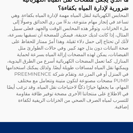
للمصنّع (OEM)
ضرورية لإدارة المياه بكفاءة؟
المحابس الكهربائية لنقل المياه مهمة لإدارة المياه بكفاءة. وهي
تساعد في إنجاز مهام متنوعة، بدءًا من ري الحدائق وصولًا إلى
ملء الخزانات. وتوفّر هذه المحابس الوقت والجهد. فعلى سبيل
المثال، إذا كانت لديك حديقة، فيمكن للمضخة أن تسقيها بسرعة،
لأنك لن تحتاج إلى حمل دلاء ثقيلة. وهذا أمرٌ ممتاز للحفاظ على
صحة النباتات دون بذل جهد كبير. وفي حالات الطوارئ مثل
الفيضانات، يمكن لهذه المضخات إزالة المياه بسرعة لحماية
المنازل. كما تعمل المضخات الكهربائية أسرع من الطرق اليدوية،
ويمكنها نقل المياه لمسافات طويلة أيضًا. ولذلك يمكنك استخدامها
في المنزل أو في المزرعة. وتقدّم شركة PREEMINENCE
PUMP مضخات مصنوعة لتكون متينة وتتعامل مع مختلف
المهام، ما يجعلها خيارًا ذكيًّا لاحتياجات نقل المياه. وقد ترغب أيضًا
في الاطلاع على منتجاتنا الأخرى
مضخة توفير طاقة مقاومة
للتسرب لمياه الصرف الصحي من الخزانات الريفية
لكفاءة
إضافية.