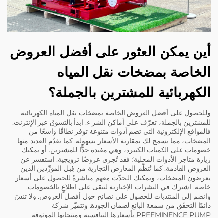
أين يمكن العثور على أفضل العروض
الخاصة بمضخات نقل المياه
الكهربائية للمشترين بالجملة؟
وللحصول على أفضل العروض الخاصة بمضخات نقل المياه الكهربائية
للمشترين بالجملة، تعرّف على أماكن الشراء. ابدأ بالتسوق عبر الإنترنت.
فالمواقع الإلكترونية التي تضم أدوات متنوعة توفر نطاقًا واسعًا من
المضخات، مما يسمح لك بمقارنة الأسعار بسهولة. كما تقدّم العديد منها
خصومات على الكميات الكبيرة، وهي مفيدة جدًّا للمشترين. أو يمكنك
زيارة متاجر الأدوات المحلية؛ فقد تُجري عروضًا ترويجية. استفسر عن
العروض القادمة. كما تُنظَّم المعارض التجارية من قِبل المورِّدين الذين
يعرضون المضخات، ويمكنك التحدّث معهم مباشرةً للحصول على أسعار
خاصة. اشترك في النشرات الإخبارية لتبقى على اطلاعٍ بالخصومات.
وانضم إلى المنتديات للحصول على نصائح حول أفضل العروض. ولا تنسَ
دائمًا التحقّق من سمعة البائع لضمان الجودة. وتتميّز شركة
PREEMINENCE PUMP بأسعارها التنافسية ومنتجاتها الموثوقة