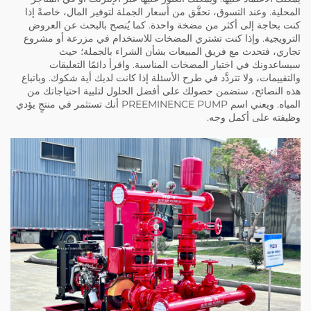
المحلية. وعند التسوق، تحقَّق من أسعار الجملة لتوفير المال، خاصةً إذا
كنت بحاجة إلى أكثر من مضخة واحدة. كما يُنصح بالبحث عن العروض
الترويجية. وإذا كنت تشتري المضخات للاستخدام في مزرعة أو مشروع
تجاري، فتحدث مع فريق المبيعات بشأن الشراء بالجملة؛ حيث
سيساعدونك في اختيار المضخات المناسبة. واقرأ دائمًا التعليقات
والتقييمات، ولا تتردَّد في طرح الأسئلة إذا كانت لديك أية شكوك. وباتباع
هذه النصائح، ستضمن حصولك على أفضل الحلول لتلبية احتياجاتك من
المياه. ويعني اسم PREEMINENCE PUMP أنك تستثمر في منتجٍ يؤدي
وظيفته على أكمل وجه.