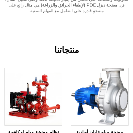
فإن
مضخة ديزل PDE (لإطفاء الحرائق والزراعة)
هي مثال رائع على
مضخةٍ قادرة على التعامل مع المهام الصعبة.
منتجاتنا
نظام مضخة مياه لمكافحة
مضخة مياه غليان أحادية