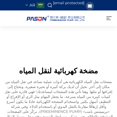
[email protected]
AR
مضخة كهربائية لنقل المياه
مضخات نقل المياه الكهربائية هي أدوات عملية تساعد في نقل المياه من
مكان إلى آخر. تخيل أن لديك بركة كبيرة أو بحيرة صغيرة، وتحتاج إلى
إفراغها أو ملئها. وهنا تأتي هذه المضخات لمساعدتك! فهي قادرة على نقل
كميات كبيرة من المياه بسرعة، ما يجعل المهام مثل الري أو الإفراغ أو
التنظيف أسهل بكثير. واستخدام المضخة الكهربائية عادةً ما يكون أسرع
وأقل إرهاقًا مقارنةً بالنقل اليدوي أو باستخدام الدلاء. وفي شركة
«بريميننس بامب» (PREEMINENCE PUMP)، نركّز على المضخات
الموثوقة والفعّالة، حتى تتمكن من إنجاز المهمة بدقة. وعلى سبيل المثال،