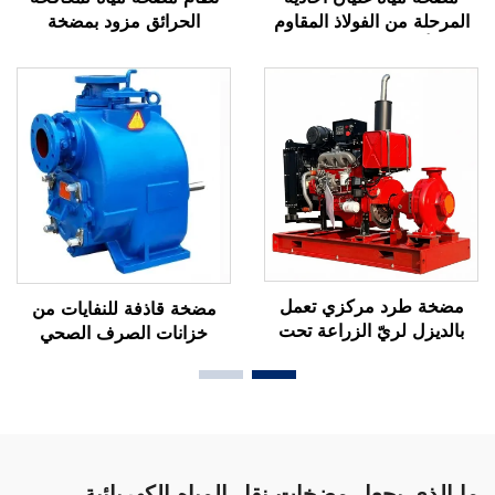
الحرائق مزود بمضخة
المرحلة من الفولاذ المقاوم
مساعدة (Jockey Pump)
للصدأ، تتحمل درجة حرارة
كهربائية وديزل في وحدة
قصوى تبلغ ١٧٥°م وضغطًا
واحدة بسعة ٧٥٠ جالونًا
أقصى يبلغ ١٦ بار، ومخصصة
أمريكيًّا في الدقيقة (GPM)،
للتصنيع الأصلي (OEM)
ومُركَّبة بالكامل مع جميع
لأنظمة الغلايات والتسخين
الملحقات.
الصناعي
مضخة طرد مركزي تعمل
مضخة قاذفة للنفايات من
بالديزل لريّ الزراعة تحت
خزانات الصرف الصحي
ضغط عالٍ، بقدرات ٥٨
الريفية، مقاومة للتسرب،
حصانًا، ٧٥ حصانًا، ١٠٠
موفرة للطاقة، بقطر ٢–١٢
حصان، ١٢٢ حصانًا، ١٥٠
بوصة، ومزودة بختم ميكانيكي
حصانًا، ١٨٠ حصانًا، ٢٥٨
مزدوج وقابلة للشفط الذاتي
حصانًا، وتردد ٥٠/٦٠ هرتز،
حسب المواصفات الأصلية
ما الذي يجعل مضخات نقل المياه الكهربائية