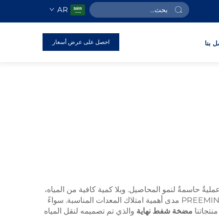
AR
احصل على عرض أسعار
ل بنا
ليةٌ حاسمةٌ لنمو المحاصيل. وبلا كمية كافية من المياه،
لا يمكن للنباتات أن تنمو بشكل جيد. ولذلك فإن اختيار أفضل مضخة هو مفتاح النجاح في الحصاد. وتدرك شركة PREEMINENCE PUMP مدى أهمية امتلاك المعدات المناسبة. سواءً
منتجاتنا
مضخة شفط نهاية
والذي تم تصميمه لنقل المياه