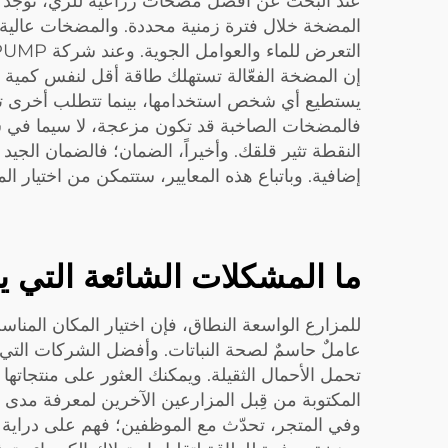
عند البحث عن أفضل مضخات زراعية للري، توجد بعض 
المضخة خلال فترة زمنية محددة. والمضخات عالية الس
إن المضخة الفعّالة تستهلك طاقة أقل لنفس كمية ا
يستطيع أي شخص استخدامها، بينما تتطلب أخرى تدريبا
النقطة تثير قلقك. وأخيراً، الضمان؛ فالضمان الج
إضافية. وباتباع هذه المعايير، ستتمكن من اختيار 
ما المشكلات الشائعة التي 
للمزارع الواسعة النطاق، فإن اختيار المكان المنا
تحمل الأحمال الثقيلة. ويمكنك العثور على منتجاتها
المكتوبة من قِبل المزارعين الآخرين لمعرفة مدى 
وفي المتجر، تحدّث مع الموظفين؛ فهم على دراية