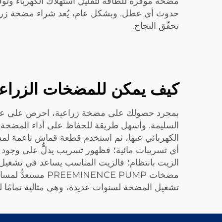
مضخة موفرة للطاقة لتقليل استهلاك الكهرباء وتوف
حدوث أي عطل. وبشكل عام، يُعد شراء مضخة زراعية
تحقّق النجاح.
كيف يمكن للمضخات الزراعية
بمجرد حصولك على مضخة زراعية، احرص على عنايتها ج
السليمة. وأسهل طريقة للحفاظ على أداء المضخة الجي
الكهربائي عنها، ثم استخدم قطعة قماش ناعمة لمسح ا
أي تسريبات مائية؛ فظهور تسريب يدلُّ على وجود ع
الزيت بانتظام؛ فالزيت المناسب يساعد في تشغيل 
مضخات ENCE PUMP
تشغيل المضخة لسنوات عديدة، وهي مثالية تمامًا ل