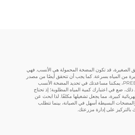
ق الصغيرة، قد تكون المضخة المحمولة هي الأنسب. فهي
بيرة من المياه بسرعة. كما يجب أن تتحقق أيضًا من مصدر
المياه: هل هو نهر أم بحيرة أم بئر؟ فبعض المضخات تعمل بشكل أفضل مع مصادر مياه معينة. وفي شركة PREEMINENCE PUMP، يمكننا مساعدتك في تحديد المضخة الأنسب
لك، ضع في اعتبارك كمية المياه المطلوبة؛ إذ تحتاج
ئية كبيرة، مما يجعل تشغيلها مكلفًا. لذا ابحث عن
 والمضخات البسيطة أسهل في الصيانة، بينما تتطلب