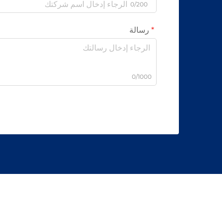
0/200
رسالة
0/1000