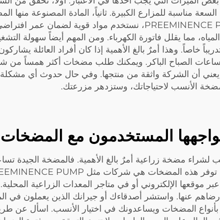
الميزات التي يجب أخذها في الاعتبار. أولاً، تحقق من السعة
عة مناسبة للمزارع الكبيرة. ثانياً، المادة المصنوعة منها المض
التعرض للماء والعوامل الجوية. وعند شركة PREEMINENCE PUMP، نستخ
لمياه، مما يقلل فاتورة الكهرباء. ومن المهم أيضاً سهولة ا
ً خاصاً. وهذا أمرٌ بالغ الأهمية إذا كان أفراد العائلة يشارك
يد يعني أن الشركة واثقة من منتجها. وفي حال حدوث أي مشكل
المضخة الأنسب لاحتياجاتك، وستزدهر مزرعتك.
يواجهها المستخدمون مع المضخات ا
سب لشراء مضخة زراعية أمرٌ بالغ الأهمية. فالمضخة الجيدة تس
 عبر موقعها الإلكتروني أو في متاجر المعدات الزراعية المحلية
رضاهم عنها. واستشر أصدقاءك أو جيرانك الذين يعملون في الم
 بأنواع المضخات ويساعدونك في اختيار الأنسب. اسأل عن طر