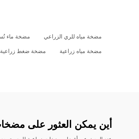
مضخة مياه للري الزراعي
مضخة ماء تُس
مضخة مياه زراعية
مضخة ضغط زراعية
أين يمكن العثور على مضخات 