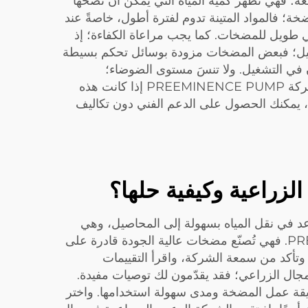
؛ فهي تُظهر كمية المياه التي يمكن أن تضخها
خة؛ فالمواد المتينة تدوم لفترة أطول، خاصةً عند
دم مواد قوية لضمان عمر افتراضي طويل للمضخات. كما يجب مراعاة الكفاءة؛ إذ
لتشغيل؛ فبعض المضخات مزودة بوسائل تحكم بسيطة
ون في التشغيل. ولا تنسَ مستوى الضوضاء؛
فالمضخات الصاخبة قد تكون مزعجة، لا سيما في ساعات الصباح الباكر. ويمكنك طلب مضخات أكثر همساً من شركة PREEMINENCE PUMP إذا كانت هذه
ة، يمكنك الحصول على الدعم الفني دون تكاليف
لزراعية وكيفية حلها؟
اعد في نقل المياه بسهولة إلى المحاصيل، وهي
عاملٌ حاسمٌ لصحة النباتات. وأفضل الشركات التي توفر هذه المضخات هي شركات مثل PREEMINENCE PUMP. فهي تُصنّع مضخات عالية الجودة قادرة على
. وتأكد من سمعة الشركة، واقرأ التقييمات
جال الزراعي؛ فقد يقدّمون لك توصيات مفيدة.
يقة عمل المضخة ومدى سهولة استخدامها. واختر