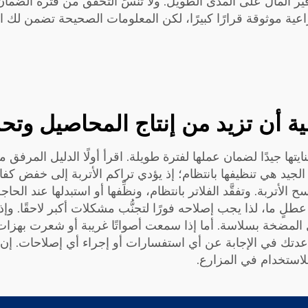
ير المال على المدى الطويل. ولا تنسَ التحقق من فترة الضمان
 موثوقة قرارًا كبيرًا، لكن المعلومات الصحيحة تضمن لك ال
 أن تزيد من إنتاج المحاصيل وتحس
يدًا لضمان عملها لفترة طويلة. اقرأ أولًا الدليل المرفق مع
د هي تنظيفها بانتظام؛ إذ يؤدي تراكم الأتربة إلى خفض كفاءتها
لأتربة. وتفقَّد الفلاتر بانتظام، ونظِّفها أو استبدلها عند ال
طلٍ ما، لذا يجب إصلاحه فورًا لتجنُّب مشكلات أكبر لاحقًا.
المضخة بسلاسة. أما إذا سمعت أصواتًا غريبة أو شعرت بهزا
PREEMIN مستعدٌّ لمساعدتك في الإجابة عن أي استفسارات أو إجراء أي إصلا
لاستخدام في المزارع.