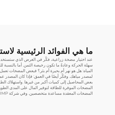
ما هي الفوائد الرئيسية لاس
عند اختيار مضخة زراعية، فكّر في الغرض الذي ستستخدم
سهلة الحركة وعادةً ما تكون رخيصة الثمن. أما بالنسبة ل
لمصدر مياهك. وفكّر أيضًا في العمق: فإذا كان المصدر عم
بعض المحاصيل إلى كميات أكبر من غيرها. واستهلاك الطاق
المضخات الموفرة للطاقة لتوفير المال على المدى الطويل
المضخات المعقدة مساعدة متخصصين. وفي شركة PREEMINENCE PUMP، تتميز مضخاتنا بأنها سهلة الصيانة، مما يسمح لك بالتركيز على إدارة مزرعتك.