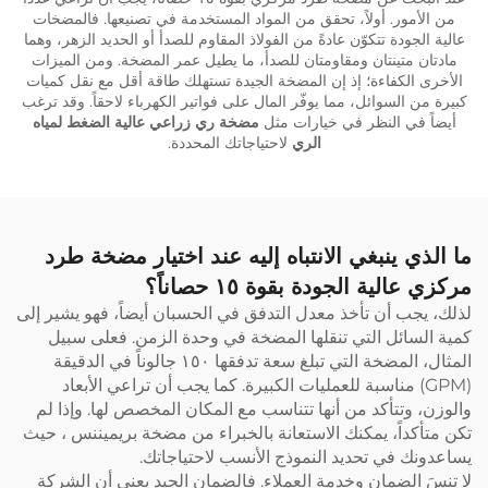
من الأمور. أولاً، تحقق من المواد المستخدمة في تصنيعها. فالمضخات
عالية الجودة تتكوّن عادةً من الفولاذ المقاوم للصدأ أو الحديد الزهر، وهما
مادتان متينتان ومقاومتان للصدأ، ما يطيل عمر المضخة. ومن الميزات
الأخرى الكفاءة؛ إذ إن المضخة الجيدة تستهلك طاقة أقل مع نقل كميات
كبيرة من السوائل، مما يوفّر المال على فواتير الكهرباء لاحقاً. وقد ترغب
أيضاً في النظر في خيارات مثل
مضخة ري زراعي عالية الضغط لمياه
الري
لاحتياجاتك المحددة.
ما الذي ينبغي الانتباه إليه عند اختيار مضخة طرد
مركزي عالية الجودة بقوة ١٥ حصاناً؟
لذلك، يجب أن تأخذ معدل التدفق في الحسبان أيضاً، فهو يشير إلى
كمية السائل التي تنقلها المضخة في وحدة الزمن. فعلى سبيل
المثال، المضخة التي تبلغ سعة تدفقها ١٥٠ جالوناً في الدقيقة
(GPM) مناسبة للعمليات الكبيرة. كما يجب أن تراعي الأبعاد
والوزن، وتتأكد من أنها تتناسب مع المكان المخصص لها. وإذا لم
تكن متأكداً، يمكنك الاستعانة بالخبراء من
مضخة بريميننس
، حيث
يساعدونك في تحديد النموذج الأنسب لاحتياجاتك.
لا تنسَ الضمان وخدمة العملاء. فالضمان الجيد يعني أن الشركة