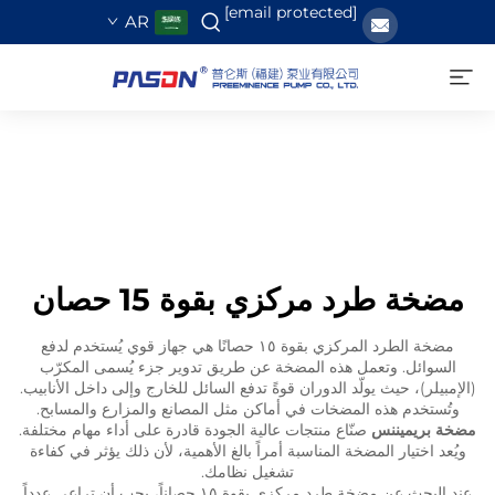
[email protected]
AR
مضخة طرد مركزي بقوة 15 حصان
مضخة الطرد المركزي بقوة ١٥ حصانًا هي جهاز قوي يُستخدم لدفع
السوائل. وتعمل هذه المضخة عن طريق تدوير جزء يُسمى المكرّب
(الإمبيلر)، حيث يولّد الدوران قوةً تدفع السائل للخارج وإلى داخل الأنابيب.
وتُستخدم هذه المضخات في أماكن مثل المصانع والمزارع والمسابح.
مضخة بريميننس
صنّاع منتجات عالية الجودة قادرة على أداء مهام مختلفة.
ويُعد اختيار المضخة المناسبة أمراً بالغ الأهمية، لأن ذلك يؤثر في كفاءة
تشغيل نظامك.
عند البحث عن مضخة طرد مركزي بقوة ١٥ حصاناً، يجب أن تراعي عدداً