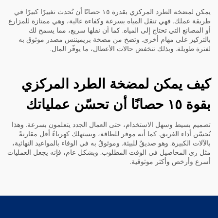
يمكن لمضخة الطرد المركزي بقدرة ١٥ حصانًا أن تُحدث تغييرًا كبيرًا في
طريقة عملك. فهي تنقل المياه بسرعة وكفاءة عالية، وهي ممتازة للمزارع
أو المصانع التي تحتاج إلى المياه. كما أن نقلها سريع، مما يسمح لك
بالتركيز على مهام أخرى. وتضخ من
مضخة بريميننس
مصدر موثوق به
لفترة طويلة. وبذلك تنخفض حالات الأعطال، ما يوفّر المال.
كيف يمكن لمضخة الطرد المركزي
بقوة ١٥ حصانًا أن تحسّن عملياتك
تصميم بسيط وسهل الاستخدام، حتى العمال الجدد يتعلمون بسرعة. وهذا
يُحسّن أداء الفريق. كما أنه موفر للطاقة، ويستهلك كهرباءً أقل مقارنةً
بالآلات الكبيرة. وهو صديقٌ للبيئة. وموثوقٌ به في الوفاء بالمواعيد النهائية،
مثل ري المحاصيل في الوقت المطلوب. وبشكل عام، فإنه يجعل العمليات
أسرع وأرخص وأكثر موثوقية.